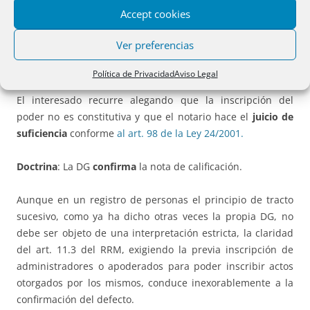
Accept cookies
El registrador
suspende
la inscripción pues al no constar
en la escritura de revocación que se trate de un poder
Ver preferencias
especial, el poder en cuya virtud actúa el apoderado
revocante no está inscrito.
Art. 11 RRM.
Política de Privacidad
Aviso Legal
El interesado recurre alegando que la inscripción del
poder no es constitutiva y que el notario hace el
juicio de
suficiencia
conforme
al art. 98 de la Ley 24/2001.
Doctrina
: La DG
confirma
la nota de calificación.
Aunque en un registro de personas el principio de tracto
sucesivo, como ya ha dicho otras veces la propia DG, no
debe ser objeto de una interpretación estricta, la claridad
del art. 11.3 del RRM, exigiendo la previa inscripción de
administradores o apoderados para poder inscribir actos
otorgados por los mismos, conduce inexorablemente a la
confirmación del defecto.