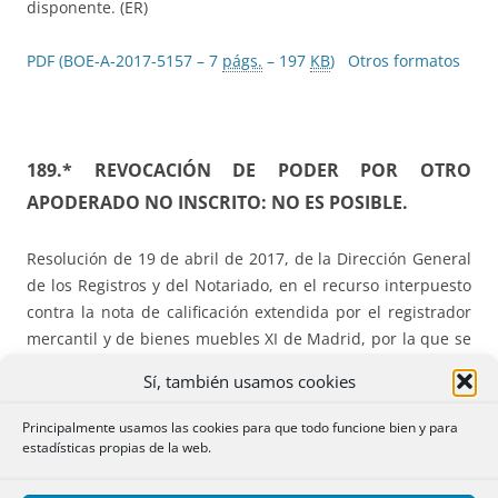
disponente. (ER)
PDF (BOE-A-2017-5157 – 7
págs.
– 197
KB
)
Otros formatos
189.* REVOCACIÓN DE PODER POR OTRO
APODERADO NO INSCRITO: NO ES POSIBLE.
Resolución de 19 de abril de 2017, de la Dirección General
de los Registros y del Notariado, en el recurso interpuesto
contra la nota de calificación extendida por el registrador
mercantil y de bienes muebles XI de Madrid, por la que se
suspende la inscripción de una escritura pública de
Sí, también usamos cookies
revocación de poder.
Principalmente usamos las cookies para que todo funcione bien y para
Hechos:
Se revoca un poder por un apoderado de la
estadísticas propias de la web.
sociedad según poder ante notario extranjero.