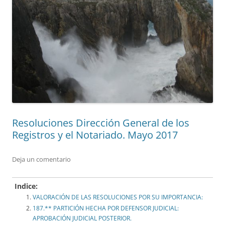
Resoluciones Dirección General de los
Registros y el Notariado. Mayo 2017
Deja un comentario
Indice:
VALORACIÓN DE LAS RESOLUCIONES POR SU IMPORTANCIA:
187.** PARTICIÓN HECHA POR DEFENSOR JUDICIAL:
APROBACIÓN JUDICIAL POSTERIOR.