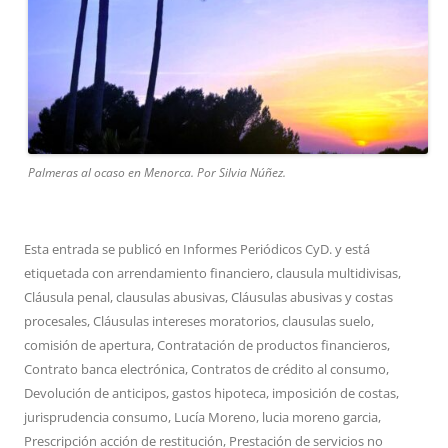
Palmeras al ocaso en Menorca. Por Silvia Núñez.
Esta entrada se publicó en
Informes Periódicos CyD.
y está
etiquetada con
arrendamiento financiero
,
clausula multidivisas
,
Cláusula penal
,
clausulas abusivas
,
Cláusulas abusivas y costas
procesales
,
Cláusulas intereses moratorios
,
clausulas suelo
,
comisión de apertura
,
Contratación de productos financieros
,
Contrato banca electrónica
,
Contratos de crédito al consumo
,
Devolución de anticipos
,
gastos hipoteca
,
imposición de costas
,
jurisprudencia consumo
,
Lucía Moreno
,
lucia moreno garcia
,
Prescripción acción de restitución
,
Prestación de servicios no