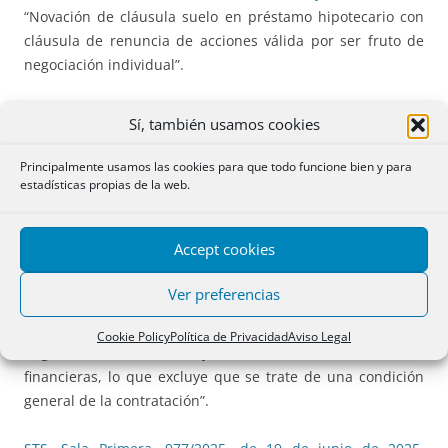
“Novación de cláusula suelo en préstamo hipotecario con
cláusula de renuncia de acciones válida por ser fruto de
negociación individual”.
STS, Sala Primera, Pleno, 943/2025, de 16 de junio de 2025
.
Sí, también usamos cookies
“Acción colectiva de cesación y de devolución de
cantidades ejercitadas por una asociación de
Principalmente usamos las cookies para que todo funcione bien y para
consumidores contra una multiplicidad de entidades
estadísticas propias de la web.
bancarias. Cláusula suelo. Interpretación y resolución a la
luz de la STJUE de 4 de julio de 2024 (C-450/22)”.
Accept cookies
STS, Sala Primera, 946/2025, de 16 de junio de 2025
.
Ver preferencias
“Préstamo hipotecario con consumidores. Validez del
acuerdo de novación del interés ordinario, objeto de
Cookie Policy
Política de Privacidad
Aviso Legal
negociación individual junto con otras condiciones
financieras, lo que excluye que se trate de una condición
general de la contratación”.