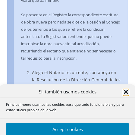
vial al que da frente».
Se presenta en el Registro la correspondiente escritura
de obra nueva pero nada se dice de la cesión al Concejo
de los terrenos a los que se refiere la condición
antedicha. La Registradora entiende que no puede
inscribirse la obra nueva sin tal acreditación,
recurriendo el Notario que entiende no ser necesario
tal requisito para la inscripción.
Alega el Notario recurrente, con apoyo en
la Resolución de la Dirección General de los
Registros y del Notariado de 8 de enero de
Sí, también usamos cookies
2009 que sólo puede suspenderse o
denegarse la inscripción cuando se infrinja
Principalmente usamos las cookies para que todo funcione bien y para
alguna norma sustantiva o registral, pero
estadísticas propias de la web.
no cuando se infrinja cualquier norma
administrativa, y que, en cuanto a la cesión
Accept cookies
de viales, pueden surgir cuestiones que