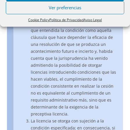
retrasen su materialización, suspendan su
Ver preferencias
cumplimiento o lo sustituyan por otra
prestación. No obstante, tiene razón la
Cookie Policy
Política de Privacidad
Aviso Legal
Registradora cuando alega en su informe
que entendida la condición como aquella
cláusula que hace depender la eficacia de
una resolución de que se produzca un
acontecimiento futuro e incierto y, habida
cuenta que la jurisprudencia ha venido
admitiendo la posibilidad de otorgar
licencias introduciendo condiciones que las
hacen viables, el cumplimiento de la
condición consistente en realizar la cesión
no es equivalente al cumplimiento de un
requisito administrativo más, sino que es
determinante de la exigencia de la
preceptiva licencia.
La licencia se otorga con sujeción a la
condición especificada; en consecuencia, si