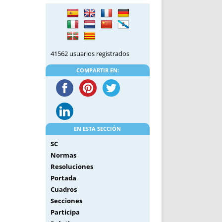
DE INICIO
PREMIO NYR
VORITOS
CONVENCIONES ANUALES
A IRPF
NUEVA ETAPA
AS
POLÍTICA DE PRIVACIDAD
41562 usuarios registrados
IJUELAS
AVISO LEGAL
POTECA
REPORTAR INCIDENCIA
COMPARTIR EN:
PERES
LOGOTIPO
CES
ENTREVISTAS
SONRISA
ENVÍA CORREO
EN ESTA SECCIÓN
CANALES DE VÍDEO
SC
Normas
Resoluciones
Portada
Cuadros
Secciones
Participa