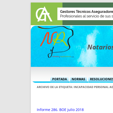
Notarios
PORTADA
NORMAS
RESOLUCIONE
MÁS USADAS (CUADRO)
INFORMES 
ARCHIVO DE LA ETIQUETA:
INCAPACIDAD PERSONAL A
INFORMES MENSUALES
VOCES P
MÁS DESTACADAS
VOCES M
TITULARES DESDE 2002
TITULARES
Informe 286. BOE julio 2018