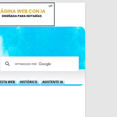
ESTA WEB
HISTÓRICO
ASISTENTE IA
A DGRN
QUÉ OFRECEMOS
 NIF
IDEARIO WEB
 LABORAL
QUIÉNES SOMOS
ÁBILES
HISTORIA