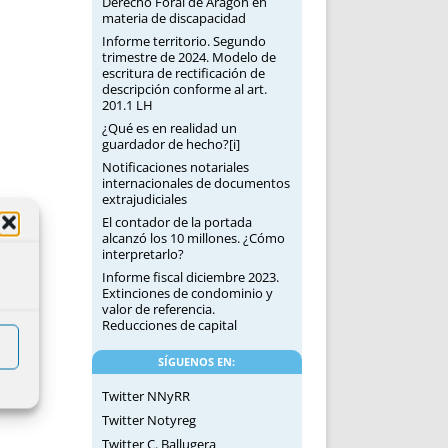
Derecho Foral de Aragón en
materia de discapacidad
Informe territorio. Segundo
trimestre de 2024. Modelo de
escritura de rectificación de
descripción conforme al art.
201.1 LH
¿Qué es en realidad un
guardador de hecho?[i]
Notificaciones notariales
internacionales de documentos
extrajudiciales
El contador de la portada
alcanzó los 10 millones. ¿Cómo
interpretarlo?
Informe fiscal diciembre 2023.
Extinciones de condominio y
valor de referencia.
Reducciones de capital
SÍGUENOS EN:
Twitter NNyRR
Twitter Notyreg
Twitter C. Ballugera