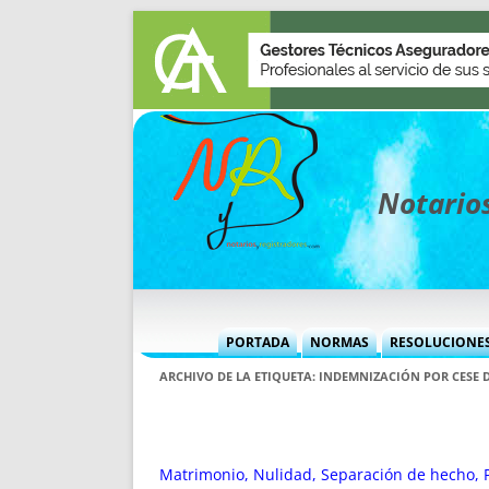
Notarios
PORTADA
NORMAS
RESOLUCIONE
MÁS USADAS (CUADRO)
INFORMES 
ARCHIVO DE LA ETIQUETA:
INDEMNIZACIÓN POR CESE 
INFORMES MENSUALES
VOCES P
MÁS DESTACADAS
VOCES M
TITULARES DESDE 2002
TITULARES
Matrimonio, Nulidad, Separación de hecho, P