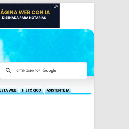
ESTA WEB
HISTÓRICO
ASISTENTE IA
A DGRN
QUÉ OFRECEMOS
 NIF
IDEARIO WEB
 LABORAL
QUIÉNES SOMOS
ÁBILES
HISTORIA