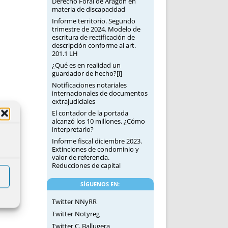
Derecho Foral de Aragón en
materia de discapacidad
Informe territorio. Segundo
trimestre de 2024. Modelo de
escritura de rectificación de
descripción conforme al art.
201.1 LH
¿Qué es en realidad un
guardador de hecho?[i]
Notificaciones notariales
internacionales de documentos
extrajudiciales
El contador de la portada
alcanzó los 10 millones. ¿Cómo
interpretarlo?
Informe fiscal diciembre 2023.
Extinciones de condominio y
valor de referencia.
Reducciones de capital
SÍGUENOS EN:
Twitter NNyRR
Twitter Notyreg
Twitter C. Ballugera