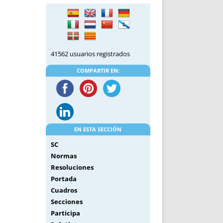
DE INICIO
PREMIO NYR
VORITOS
CONVENCIONES ANUALES
A IRPF
NUEVA ETAPA
AS
POLÍTICA DE PRIVACIDAD
41562 usuarios registrados
IJUELAS
AVISO LEGAL
POTECA
REPORTAR INCIDENCIA
COMPARTIR EN:
PERES
LOGOTIPO
CES
ENTREVISTAS
SONRISA
ENVÍA CORREO
EN ESTA SECCIÓN
CANALES DE VÍDEO
SC
Normas
Resoluciones
Portada
Cuadros
Secciones
Participa