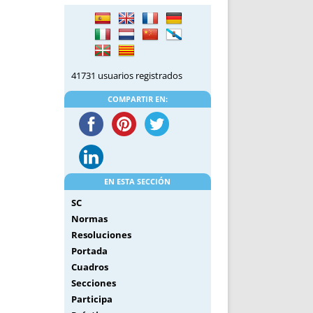
DE INICIO
PREMIO NYR
VORITOS
CONVENCIONES ANUALES
A IRPF
NUEVA ETAPA
AS
POLÍTICA DE PRIVACIDAD
41731 usuarios registrados
IJUELAS
AVISO LEGAL
POTECA
REPORTAR INCIDENCIA
COMPARTIR EN:
PERES
LOGOTIPO
CES
ENTREVISTAS
SONRISA
ENVÍA CORREO
EN ESTA SECCIÓN
CANALES DE VÍDEO
SC
Normas
Resoluciones
Portada
Cuadros
Secciones
Participa