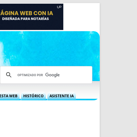
ESTA WEB
HISTÓRICO
ASISTENTE IA
A DGRN
QUÉ OFRECEMOS
 NIF
IDEARIO WEB
 LABORAL
QUIÉNES SOMOS
ÁBILES
HISTORIA