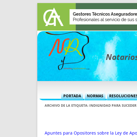
Notarios
PORTADA
NORMAS
RESOLUCIONE
MÁS USADAS (CUADRO)
INFORMES 
ARCHIVO DE LA ETIQUETA:
INDIGNIDAD PARA SUCEDER
INFORMES MENSUALES
VOCES P
MÁS DESTACADAS
VOCES M
TITULARES DESDE 2002
TITULARES
Apuntes para Opositores sobre la Ley de Apo