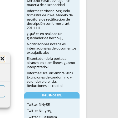
Derecho Foral de Aragón en
materia de discapacidad
Informe territorio. Segundo
trimestre de 2024. Modelo de
escritura de rectificación de
descripción conforme al art.
201.1 LH
¿Qué es en realidad un
guardador de hecho?[i]
Notificaciones notariales
internacionales de documentos
extrajudiciales
El contador de la portada
alcanzó los 10 millones. ¿Cómo
interpretarlo?
Informe fiscal diciembre 2023.
Extinciones de condominio y
valor de referencia.
Reducciones de capital
SÍGUENOS EN:
Twitter NNyRR
Twitter Notyreg
Twitter C. Ballugera