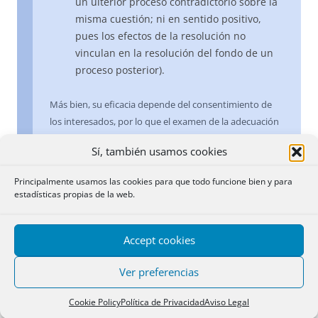
un ulterior proceso contradictorio sobre la
misma cuestión; ni en sentido positivo,
pues los efectos de la resolución no
vinculan en la resolución del fondo de un
proceso posterior).
Más bien, su eficacia depende del consentimiento de
los interesados, por lo que el examen de la adecuación
de tales títulos a aquellos requisitos que vengan
Sí, también usamos cookies
imperativamente exigidos por la legislación hipotecaria,
habrá de seguir necesariamente esta premisa.
Principalmente usamos las cookies para que todo funcione bien y para
estadísticas propias de la web.
A mayores, es también opinión general de la doctrina
científica que, en la llamada jurisdicción voluntaria, no
Accept cookies
hay –propiamente-ejercicio de la potestad jurisdiccional
en los términos que establece el artículo 117.3 de la
Ver preferencias
Constitución, razón por la cual, en los actos de
jurisdicción voluntaria no cabe hablar de un verdadero
Cookie Policy
Política de Privacidad
Aviso Legal
proceso.