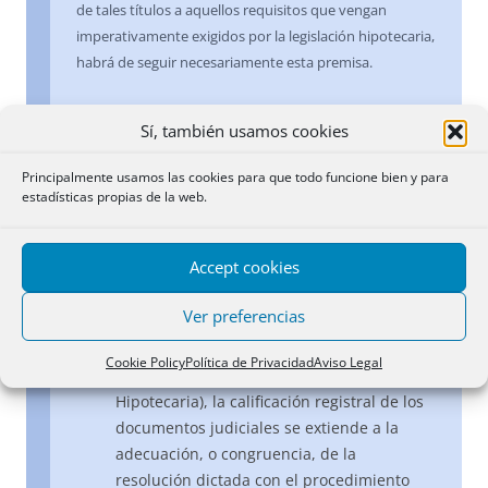
de tales títulos a aquellos requisitos que vengan
imperativamente exigidos por la legislación hipotecaria,
habrá de seguir necesariamente esta premisa.
A mayores, es también opinión general de la doctrina
Sí, también usamos cookies
científica que, en la llamada jurisdicción voluntaria, no
hay –propiamente-ejercicio de la potestad jurisdiccional
Principalmente usamos las cookies para que todo funcione bien y para
en los términos que establece el artículo 117.3 de la
estadísticas propias de la web.
Constitución, razón por la cual, en los actos de
jurisdicción voluntaria no cabe hablar de un verdadero
Accept cookies
proceso.
Ver preferencias
b) Que, a tenor de dispuesto en el artículo
100 del Reglamento Hipotecario (en
Cookie Policy
Política de Privacidad
Aviso Legal
relación con el artículo 18 de la Ley
Hipotecaria), la calificación registral de los
documentos judiciales se extiende a la
adecuación, o congruencia, de la
resolución dictada con el procedimiento