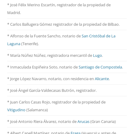
* José Félix Merino Escartín, registrador de la propiedad de
Madrid.
* Carlos Ballugera Gómez registrador de la propiedad de Bilbao.
* Alfonso de la Fuente Sancho, notario de
San Cristóbal de La
Laguna
(Tenerife).
* María Núñez Núñez, registradora mercantil de
Lugo
.
* Inmaculada Espiñeira Soto, notario de
Santiago de Compostela
.
* Jorge López Navarro, notario, con residencia en
Alicante
.
* José Ángel García-Valdecasas Butrón, registrador.
* Juan Carlos Casas Rojo, registrador de la propiedad de
Vitigudino
(Salamanca)
* José Antonio Riera Álvarez, notario de
Arucas
(Gran Canaria)
* Albert Capell Martínez, notario
de
Fraga
(Huesca) y antes de