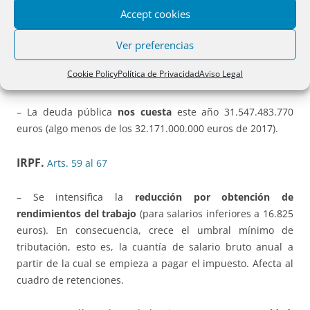
– Se fija el límite de la cuantía de los recursos ajenos del
Accept cookies
Fondo de Reestructuración Ordenada Bancaria (
FROB
) en
Ver preferencias
este ejercicio a 15.439.260 miles de euros (18.465.216,00
en 2017, 19.916.826 en 2016, 17.891.000 en 2015 y
Cookie Policy
Política de Privacidad
Aviso Legal
63.500.000 en 2014).
– La deuda pública
nos cuesta
este año 31.547.483.770
euros (algo menos de los 32.171.000.000 euros de 2017).
IRPF.
Arts. 59 al 67
– Se intensifica la
reducción por obtención de
rendimientos del trabajo
(para salarios inferiores a 16.825
euros). En consecuencia, crece el umbral mínimo de
tributación, esto es, la cuantía de salario bruto anual a
partir de la cual se empieza a pagar el impuesto. Afecta al
cuadro de retenciones.