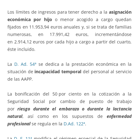
Los límites de ingresos para tener derecho a la
asignación
económica por hijo
o menor acogido a cargo quedan
fijados en 11.953,94 euros anuales y, si se trata de familias
numerosas, en 17.991,42 euros, incrementándose
en 2.914,12 euros por cada hijo a cargo a partir del cuarto,
éste incluido.
La
D. Ad. 54ª
se dedica a la prestación económica en la
situación de
incapacidad temporal
del personal al servicio
de las AAPP.
La bonificación del 50 por ciento en la cotización a la
Seguridad Social por cambio de puesto de trabajo
por
riesgo durante el embarazo o durante la lactancia
natural
, así como en los supuestos de
enfermedad
profesional
se regula en la
D.Ad. 122ª
.
La
D. F. 11ª
modifica el régimen especial de la Seguridad