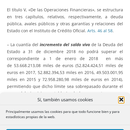
El título V, «De las Operaciones Financieras», se estructura
en tres capítulos, relativos, respectivamente, a deuda
pública, avales públicos y otras garantías y relaciones del
Estado con el Instituto de Crédito Oficial.
Arts. 46 al 58
.
– La cuantía del
incremento del
saldo vivo
de la Deuda del
Estado a 31 de diciembre 2018 no podrá superar el
correspondiente a 1 de enero de 2018 en más
de 53.668.213,08 miles de euros (52.824.424,51 miles de
euros en 2017, 52.882.394,53 miles en 2016, 49.503.001,95
miles en 2015 y 72.958.280,98 miles de euros en 2014),
permitiendo que dicho límite sea sobrepasado durante el
curso del ejercicio y estableciendo los supuestos en que
Sí, también usamos cookies
quedará automáticamente revisado.
Principalmente usamos las cookies para que todo funcione bien y para
– El importe autorizado de
Deuda para los Organismos
estadísticas propias de la web.
Públicos
se determina en el Anexo III de la Ley.