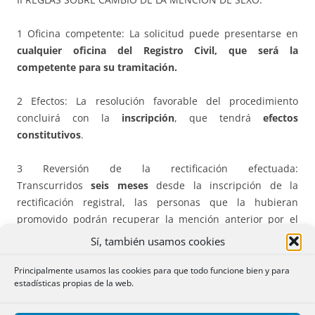
1 Oficina competente: La solicitud puede presentarse en
cualquier oficina del Registro Civil, que será la
competente para su tramitación.
2 Efectos: La resolución favorable del procedimiento
concluirá con la
inscripción
, que tendrá
efectos
constitutivos
.
3 Reversión de la rectificación efectuada:
Transcurridos
seis meses
desde la inscripción de la
rectificación registral, las personas que la hubieran
promovido podrán recuperar la mención anterior por el
mismo procedimiento establecido para la rectificación.
Sí, también usamos cookies
4 Nueva rectificación: Si recuperada la mención inicial se
Principalmente usamos las cookies para que todo funcione bien y para
estadísticas propias de la web.
quiere promover una nueva rectificación, se debe seguir el
procedimiento judicial establecido la
Ley de la Jurisdicción