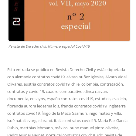
Revista de Derecho civil. Número especial Covid-19
Esta entrada se publicó en
Revista Derecho Civil
y está etiquetada
con
alemania contratos covid19
,
alvaro nuñez iglesias
,
Álvaro Vidal
Olivares
,
austria contratos covid19
,
chile
,
colombia
,
contratación
,
contratos y covid-19
,
cuadro comparativo
,
dinca razvan
,
documenta
,
ensayos
,
españa contratos covid19
,
estudios
,
eva lein
,
florencia aurora ledesma lois
,
francia contratos covid19
,
inglaterra
contratos covid19
,
Íñigo de la Maza Gazmuri
,
íñigo mateo y villa
,
isué natalia vargas brand
,
italia contratos covid19
,
María Paz García
Rubio
,
matthias lehmann
,
méxico
,
nuno manuel pinto oliveira
,
Pedro Munar Bernat
,
portugal contratos covid19
,
rdc
,
revista de