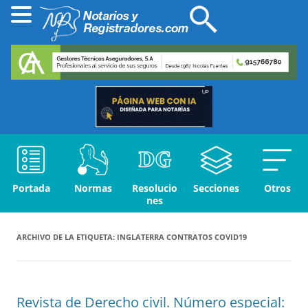
Portada
Normas
Resolucio
Secciones
Otros
nes
ARCHIVO DE LA ETIQUETA:
INGLATERRA CONTRATOS COVID19
Revista de Derecho civil. Número especial: