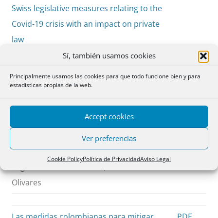
Swiss legislative measures relating to the
Covid-19 crisis with an impact on private
law
Eva Lein
Sí, también usamos cookies
Principalmente usamos las cookies para que todo funcione bien y para
estadísticas propias de la web.
El impacto del COVID 19 en los
PDF
contratos. El caso chileno: Medidas
pp. 135-
Accept cookies
excepcionales y Derecho común
148
Contract Law and COVID 19 in Chile.
Ver preferencias
Exceptional regulations and general law
Cookie Policy
Política de Privacidad
Aviso Legal
Iñigo de la Maza Gazmuri, Álvaro Vidal
Olivares
Las medidas colombianas para mitigar
PDF