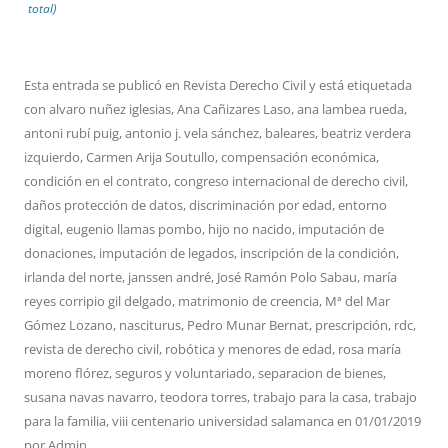
total)
Esta entrada se publicó en
Revista Derecho Civil
y está etiquetada
con
alvaro nuñez iglesias
,
Ana Cañizares Laso
,
ana lambea rueda
,
antoni rubí puig
,
antonio j. vela sánchez
,
baleares
,
beatriz verdera
izquierdo
,
Carmen Arija Soutullo
,
compensación económica
,
condición en el contrato
,
congreso internacional de derecho civil
,
daños protección de datos
,
discriminación por edad
,
entorno
digital
,
eugenio llamas pombo
,
hijo no nacido
,
imputación de
donaciones
,
imputación de legados
,
inscripción de la condición
,
irlanda del norte
,
janssen andré
,
José Ramón Polo Sabau
,
maría
reyes corripio gil delgado
,
matrimonio de creencia
,
Mª del Mar
Gómez Lozano
,
nasciturus
,
Pedro Munar Bernat
,
prescripción
,
rdc
,
revista de derecho civil
,
robótica y menores de edad
,
rosa maría
moreno flórez
,
seguros y voluntariado
,
separacion de bienes
,
susana navas navarro
,
teodora torres
,
trabajo para la casa
,
trabajo
para la familia
,
viii centenario universidad salamanca
en
01/01/2019
por
Admin
.