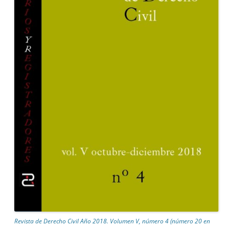
Revista de Derecho Civil Año 2018. Volumen V, número 4 (número 20 en