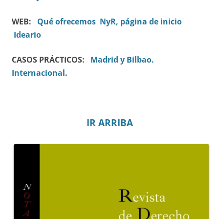
WEB:
Qué ofrecemos
NyR, página de inicio
Ideario
CASOS PRÁCTICOS:
Madrid y Bilbao.
Internacional
.
IR ARRIBA