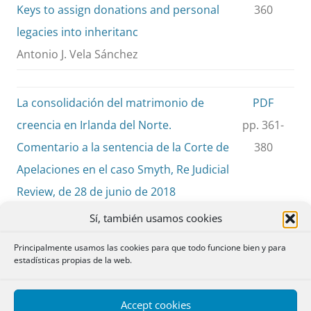
Keys to assign donations and personal
360
legacies into inheritanc
Antonio J. Vela Sánchez
La consolidación del matrimonio de
PDF
creencia en Irlanda del Norte.
pp. 361-
Comentario a la sentencia de la Corte de
380
Apelaciones en el caso Smyth, Re Judicial
Review, de 28 de junio de 2018
The recognition of belief marriages in
Sí, también usamos cookies
Northern Ireland. Some remarks on the
Principalmente usamos las cookies para que todo funcione bien y para
decision of the Court of Appeal in
estadísticas propias de la web.
Northern Ireland in Smith, Re Judicial
Review [2018]
Accept cookies