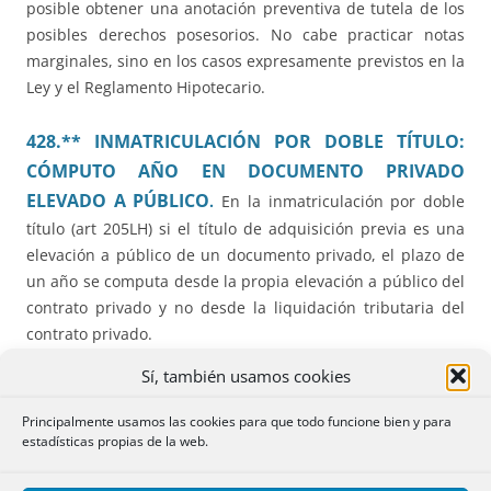
posible obtener una anotación preventiva de tutela de los
posibles derechos posesorios. No cabe practicar notas
marginales, sino en los casos expresamente previstos en la
Ley y el Reglamento Hipotecario.
428.** INMATRICULACIÓN POR DOBLE TÍTULO:
CÓMPUTO AÑO EN DOCUMENTO PRIVADO
ELEVADO A PÚBLICO
.
En la inmatriculación por doble
título (art 205LH) si el título de adquisición previa es una
elevación a público de un documento privado, el plazo de
un año se computa desde la propia elevación a público del
contrato privado y no desde la liquidación tributaria del
contrato privado.
Sí, también usamos cookies
429.** PETICIÓN DE NOTA SIMPLE POR CANAL DE
PRESENTACIÓN (EN VEZ DE POR PETICIÓN DE
Principalmente usamos las cookies para que todo funcione bien y para
PUBLICIDAD REGISTRAL).
La petición de publicidad formal
estadísticas propias de la web.
por vía electrónica ha de hacerse a través del trámite