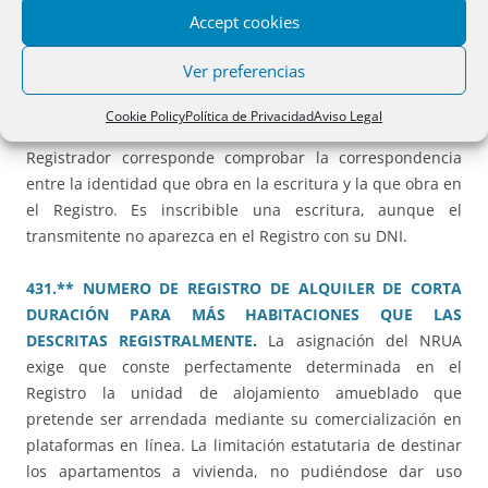
específico habilitado en la sede electrónica para solicitudes
Accept cookies
de publicidad formal y no por el canal para la presentación
de documentos privados.
Ver preferencias
430.** IDENTIDAD DE VENDEDOR Y DNI NO INSCRITO
.
La
Cookie Policy
Política de Privacidad
Aviso Legal
fe de identidad corresponde en exclusiva al Notario. Al
Registrador corresponde comprobar la correspondencia
entre la identidad que obra en la escritura y la que obra en
el Registro. Es inscribible una escritura, aunque el
transmitente no aparezca en el Registro con su DNI.
431.** NUMERO DE REGISTRO DE ALQUILER DE CORTA
DURACIÓN PARA MÁS HABITACIONES QUE LAS
DESCRITAS REGISTRALMENTE
.
La asignación del NRUA
exige que conste perfectamente determinada en el
Registro la unidad de alojamiento amueblado que
pretende ser arrendada mediante su comercialización en
plataformas en línea. La limitación estatutaria de destinar
los apartamentos a vivienda, no pudiéndose dar uso