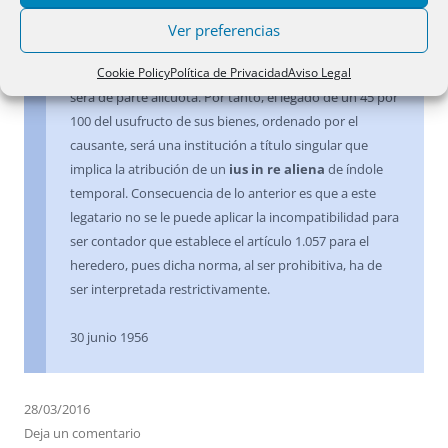
objetivo, el carácter universal del llamamiento, y otro
subjetivo, o llamamiento a título de herencia, de tal
Ver preferencias
manera que si falta el
nomen heredis
estaremos en
Cookie Policy
Política de Privacidad
Aviso Legal
presencia de un legado, que si estriba en una cuota,
será de parte alícuota. Por tanto, el legado de un 45 por
100 del usufructo de sus bienes, ordenado por el
causante, será una institución a título singular que
implica la atribución de un
ius in re aliena
de índole
temporal. Consecuencia de lo anterior es que a este
legatario no se le puede aplicar la incompatibilidad para
ser contador que establece el artículo 1.057 para el
heredero, pues dicha norma, al ser prohibitiva, ha de
ser interpretada restrictivamente.
30 junio 1956
28/03/2016
Deja un comentario