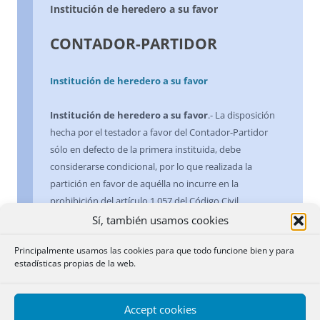
Institución de heredero a su favor
CONTADOR-PARTIDOR
Institución de heredero a su favor
Institución de heredero a su favor
.- La disposición
hecha por el testador a favor del Contador-Partidor
sólo en defecto de la primera instituida, debe
considerarse condicional, por lo que realizada la
partición en favor de aquélla no incurre en la
prohibición del artículo 1.057 del Código Civil.
Sí, también usamos cookies
8 febrero 1957
Principalmente usamos las cookies para que todo funcione bien y para
estadísticas propias de la web.
Institución de legado a su favor
.- En nuestro
Derecho, para que el llamado a una sucesión pueda ser
calificado de heredero, se necesita un requisito
Accept cookies