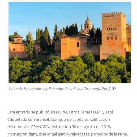
Salón de Embajadores y Peinador de la Reina (Granada). Por JAGV
Esta entrada se publicó en
DGRN
,
Otros Temas O.M.
y está
etiquetada con
arancel
,
blanquo de capitales
,
calificacion
documento
,
GRANADA
,
instruccion 30 de agosto de 2019
,
instruccion dgrn
,
jose angel garcia-valdecasas
,
peinador de la reina
,