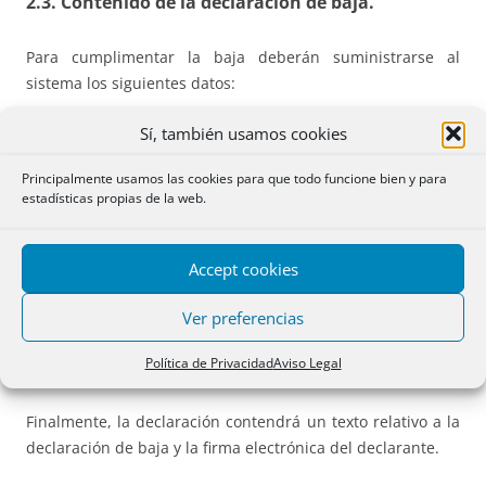
2.3. Contenido de la declaración de baja.
Para cumplimentar la baja deberán suministrarse al
sistema los siguientes datos:
Sí, también usamos cookies
— La identidad del profesional con su DNI o NIE.
Principalmente usamos las cookies para que todo funcione bien y para
— Los datos registrales de la inscripción.
estadísticas propias de la web.
— Fecha de cesación de los servicios.
Accept cookies
— Un domicilio para notificaciones, físico o electrónico.
Ver preferencias
Entendemos que esto último sólo será necesario si existe
variación con el que se haya notificado en el momento del
Política de Privacidad
Aviso Legal
alta. La Instrucción dice que será con carácter voluntario.
Finalmente, la declaración contendrá un texto relativo a la
declaración de baja y la firma electrónica del declarante.