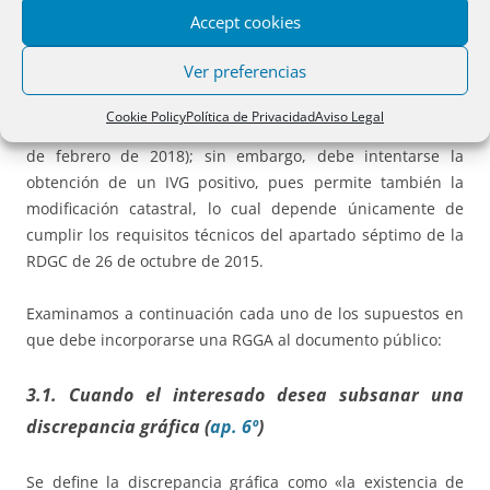
Accept cookies
comunicación establecido en la RDGC de 26 de octubre de
2015.
Ver preferencias
Recordemos, por otra parte, que un IVG negativo no impide
Cookie Policy
Política de Privacidad
Aviso Legal
la inscripción en el Registro de la Propiedad (RDGRN de 6
de febrero de 2018); sin embargo, debe intentarse la
obtención de un IVG positivo, pues permite también la
modificación catastral, lo cual depende únicamente de
cumplir los requisitos técnicos del apartado séptimo de la
RDGC de 26 de octubre de 2015.
Examinamos a continuación cada uno de los supuestos en
que debe incorporarse una RGGA al documento público:
3.1. Cuando el interesado desea subsanar una
discrepancia gráfica (
ap. 6º
)
Se define la discrepancia gráfica como «la existencia de