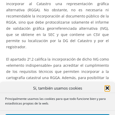
incorporar al Catastro una representación gráfica
alternativa (RGGA). No obstante, no es necesaria ni
recomendable la incorporación al documento público de la
RGGA, sino que debe protocolizarse solamente el informe
de validación gráfica georreferenciada alternativa (IVG),
que se obtiene en la SEC y que contiene un CSV que
permite su localización por la DG del Catastro y por el
registrador.
El apartado 2º.2 califica la incorporación de dicho IVG como
«elemento indispensable» para acreditar el cumplimiento
de los requisitos técnicos que permiten incorporar a la
cartografía catastral una RGGA. Además, para posibilitar la
actualización de la información documental y gráfica en la
Sí, también usamos cookies
base de datos catastral es necesario que el IVG sea
positivo. Finalmente, el apartado 1º.2 dispone que la
Principalmente usamos las cookies para que todo funcione bien y para
comunicación por los notarios al Catastro de la RGGA se
estadísticas propias de la web.
hará mediante la remisión del CSV contenido en el IVG, lo
que simplifica encomiablemente el sistema de