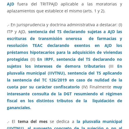
AJD
fuera del TRITPAJD aplicable a las moratorias y
aplazamientos que establece el mismo (arts. 1 y 2).
.- En jurisprudencia y doctrina administrativa a destacar: (I)
ITP y AJD,
sentencia del TS declarando sujetas a AJD las
escrituras de transmisión onerosa de farmacias
y
resolución TEAC declarando exentos en AJD los
préstamos hipotecarios para la adquisición de viviendas
protegidas
(II)
En IRPF, sentencia del TS declarando no
sujetos los intereses de demora tributarios
(III
En
plusvalía municipal (IIVTNU), sentencia del TS aplicando
la sentencia del TC 126/2019 en caso de nulidad de la
cuota por su carácter confiscatorio
(IV) Finalmente
muy
interesante consulta de la DGT resumiendo el régimen
fiscal en los distintos tributos de la liquidación de
gananciales.
.- El
tema del mes
se dedica a
la plusvalía municipal
(IIVTNU), al supuesto concreto de la sujeción o no al