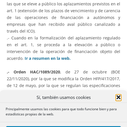
las que se eleve a público los aplazamientos previstos en el
art. 1 (extensión de los plazos de vencimiento y de carencia
de las operaciones de financiación a autónomos y
empresas que han recibido aval público canalizado a
través del ICO).
.- Cuando en la formalización del aplazamiento regulado
en el art. 1, se proceda a la elevación a público o
intervención de la operación de financiación objeto del
acuerdo.
Ir a resumen en la web.
.- Orden HAC/1089/2020
, de 27 de octubre (BOE
22/11/2020), por la que se modifica la Orden HFP/417/2017,
de 12 de mayo, por la que se regulan las especificaciones
normativas y técnicas que desarrollan la
llevanza de los
Sí, también usamos cookies
Libros registro del IVA
a través de la Sede electrónica de la
AEAT establecida en el artículo 62.6 del Reglamento del
Principalmente usamos las cookies para que todo funcione bien y para
IVA.
Ir a resumen en la web
estadísticas propias de la web.
B) ASTURIAS.