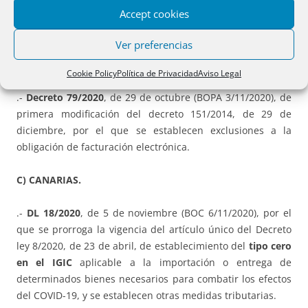
Accept cookies
.- Decreto 78/2020
, de 29 de octubre (BOPA 3/11/2020), de
Ver preferencias
regulación de la Oficina de Proyectos Europeos y del
Comité Asesor de Fondos Europeos.
Cookie Policy
Política de Privacidad
Aviso Legal
.-
Decreto 79/2020
, de 29 de octubre (BOPA 3/11/2020), de
primera modificación del decreto 151/2014, de 29 de
diciembre, por el que se establecen exclusiones a la
obligación de facturación electrónica.
C) CANARIAS.
.-
DL 18/2020
, de 5 de noviembre (BOC 6/11/2020), por el
que se prorroga la vigencia del artículo único del Decreto
ley 8/2020, de 23 de abril, de establecimiento del
tipo cero
en el IGIC
aplicable a la importación o entrega de
determinados bienes necesarios para combatir los efectos
del COVID-19, y se establecen otras medidas tributarias.