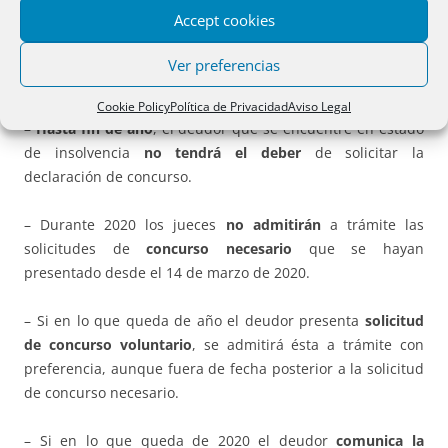
presentadas por los acreedores.
Accept cookies
D) Solicitud de declaración del concurso de acreedores.
Ver preferencias
Art.
6.
Cookie Policy
Política de Privacidad
Aviso Legal
– Hasta fin de año
, el deudor que se encuentre en estado
de insolvencia
no tendrá el deber
de solicitar la
declaración de concurso.
– Durante 2020 los jueces
no admitirán
a trámite las
solicitudes de
concurso necesario
que se hayan
presentado desde el 14 de marzo de 2020.
– Si en lo que queda de año el deudor presenta
solicitud
de concurso voluntario
, se admitirá ésta a trámite con
preferencia, aunque fuera de fecha posterior a la solicitud
de concurso necesario.
– Si en lo que queda de 2020 el deudor
comunica la