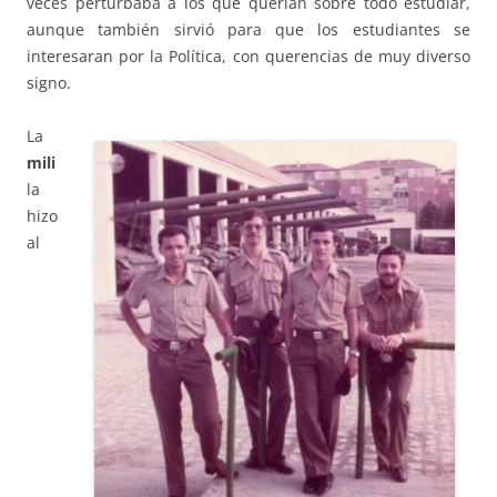
veces perturbaba a los que querían sobre todo estudiar,
aunque también sirvió para que los estudiantes se
interesaran por la Política, con querencias de muy diverso
signo.
La
mili
la
hizo
al