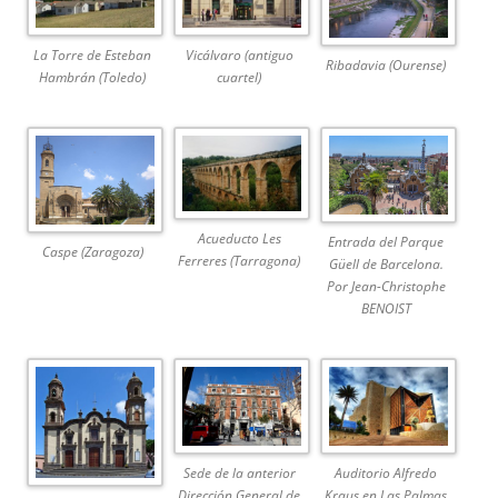
La Torre de Esteban
Vicálvaro (antiguo
Ribadavia (Ourense)
Hambrán (Toledo)
cuartel)
Acueducto Les
Entrada del Parque
Caspe (Zaragoza)
Ferreres (Tarragona)
Güell de Barcelona.
Por Jean-Christophe
BENOIST
Sede de la anterior
Auditorio Alfredo
Dirección General de
Kraus en Las Palmas