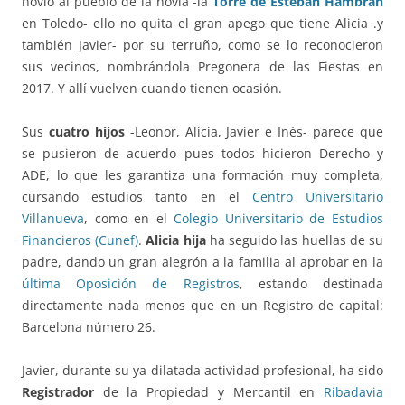
novio al pueblo de la novia -la
Torre de Esteban Hambrán
en Toledo- ello no quita el gran apego que tiene Alicia .y
también Javier- por su terruño, como se lo reconocieron
sus vecinos, nombrándola Pregonera de las Fiestas en
2017. Y allí vuelven cuando tienen ocasión.
Sus
cuatro hijos
-Leonor, Alicia, Javier e Inés- parece que
se pusieron de acuerdo pues todos hicieron Derecho y
ADE, lo que les garantiza una formación muy completa,
cursando estudios tanto en el
Centro Universitario
Villanueva
, como en el
Colegio Universitario de Estudios
Financieros (Cunef)
.
Alicia hija
ha seguido las huellas de su
padre, dando un gran alegrón a la familia al aprobar en la
última Oposición de Registros
, estando destinada
directamente nada menos que en un Registro de capital:
Barcelona número 26.
Javier, durante su ya dilatada actividad profesional, ha sido
Registrador
de la Propiedad y Mercantil en
Ribadavia