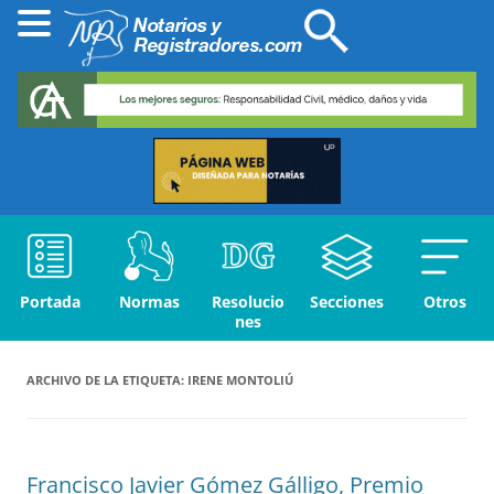
Portada
Normas
Resolucio
Secciones
Otros
nes
ARCHIVO DE LA ETIQUETA:
IRENE MONTOLIÚ
Francisco Javier Gómez Gálligo, Premio