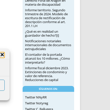
Derecho Foral de Aragón en
materia de discapacidad
Informe territorio. Segundo
trimestre de 2024. Modelo de
escritura de rectificación de
descripción conforme al art.
201.1 LH
¿Qué es en realidad un
guardador de hecho?[i]
Notificaciones notariales
internacionales de documentos
extrajudiciales
El contador de la portada
alcanzó los 10 millones. ¿Cómo
interpretarlo?
Informe fiscal diciembre 2023.
Extinciones de condominio y
valor de referencia.
Reducciones de capital
SÍGUENOS EN:
Twitter NNyRR
Twitter Notyreg
Twitter C. Ballugera