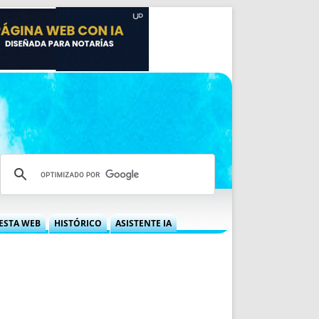
ESTA WEB
HISTÓRICO
ASISTENTE IA
A DGRN
QUÉ OFRECEMOS
 NIF
IDEARIO WEB
 LABORAL
QUIÉNES SOMOS
ÁBILES
HISTORIA