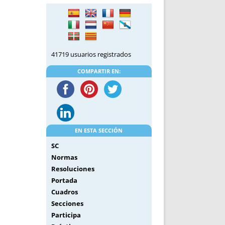
DE INICIO
PREMIO NYR
VORITOS
CONVENCIONES ANUALES
A IRPF
NUEVA ETAPA
AS
POLÍTICA DE PRIVACIDAD
41719 usuarios registrados
IJUELAS
AVISO LEGAL
POTECA
REPORTAR INCIDENCIA
COMPARTIR EN:
PERES
LOGOTIPO
CES
ENTREVISTAS
SONRISA
ENVÍA CORREO
EN ESTA SECCIÓN
CANALES DE VÍDEO
SC
Normas
Resoluciones
Portada
Cuadros
Secciones
Participa