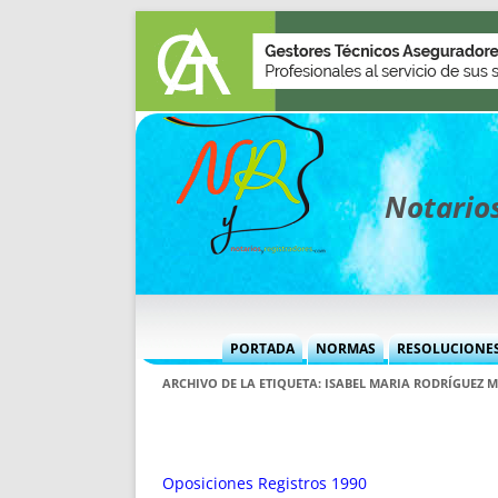
Notarios
PORTADA
NORMAS
RESOLUCIONE
MÁS USADAS (CUADRO)
INFORMES 
ARCHIVO DE LA ETIQUETA:
ISABEL MARIA RODRÍGUEZ 
INFORMES MENSUALES
VOCES P
MÁS DESTACADAS
VOCES M
TITULARES DESDE 2002
TITULARES
Oposiciones Registros 1990