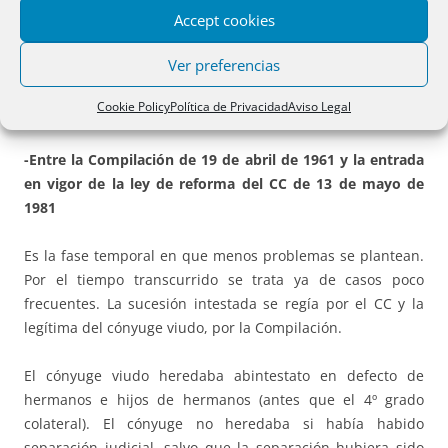
Compilación.
Accept cookies
Respecto del caso 3º hay que tener en cuenta que la
Ver preferencias
condición resolutoria no es admisible en el Derecho de
Cookie Policy
Política de Privacidad
Aviso Legal
Mallorca-Menorca; sólo cabe la suspensiva.
-Entre la Compilación de 19 de abril de 1961 y la entrada
en vigor de la ley de reforma del CC de 13 de mayo de
1981
Es la fase temporal en que menos problemas se plantean.
Por el tiempo transcurrido se trata ya de casos poco
frecuentes. La sucesión intestada se regía por el CC y la
legítima del cónyuge viudo, por la Compilación.
El cónyuge viudo heredaba abintestato en defecto de
hermanos e hijos de hermanos (antes que el 4º grado
colateral). El cónyuge no heredaba si había habido
separación judicial, salvo que la separación hubiera sido