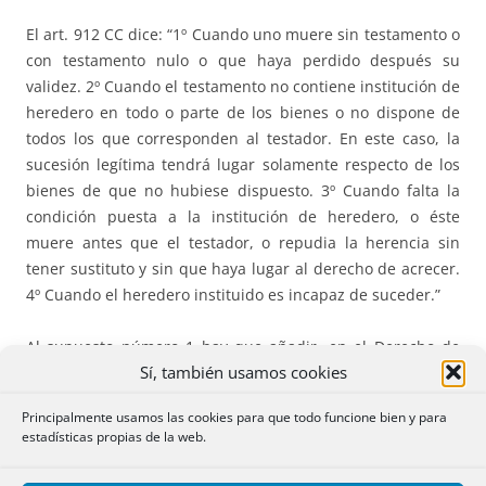
El art. 912 CC dice: “1º Cuando uno muere sin testamento o
con testamento nulo o que haya perdido después su
validez. 2º Cuando el testamento no contiene institución de
heredero en todo o parte de los bienes o no dispone de
todos los que corresponden al testador. En este caso, la
sucesión legítima tendrá lugar solamente respecto de los
bienes de que no hubiese dispuesto. 3º Cuando falta la
condición puesta a la institución de heredero, o éste
muere antes que el testador, o repudia la herencia sin
tener sustituto y sin que haya lugar al derecho de acrecer.
4º Cuando el heredero instituido es incapaz de suceder.”
Al supuesto número 1 hay que añadir, en el Derecho de
Sí, también usamos cookies
Mallorca-Menorca, la inexistencia de donación universal.
Principalmente usamos las cookies para que todo funcione bien y para
El supuesto contemplado en el número 2 no puede darse
estadísticas propias de la web.
en el Derecho de Mallorca-Menorca, pues lo impide la
regla “nemo pro parte” formulada por el artículo 7 de la