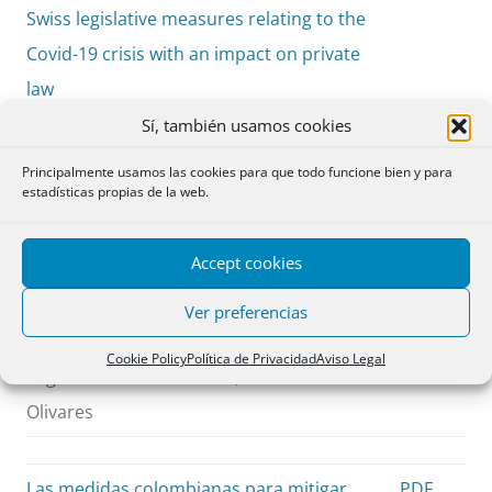
Swiss legislative measures relating to the
Covid-19 crisis with an impact on private
law
Eva Lein
Sí, también usamos cookies
Principalmente usamos las cookies para que todo funcione bien y para
estadísticas propias de la web.
El impacto del COVID 19 en los
PDF
contratos. El caso chileno: Medidas
pp. 135-
Accept cookies
excepcionales y Derecho común
148
Contract Law and COVID 19 in Chile.
Ver preferencias
Exceptional regulations and general law
Cookie Policy
Política de Privacidad
Aviso Legal
Iñigo de la Maza Gazmuri, Álvaro Vidal
Olivares
Las medidas colombianas para mitigar
PDF