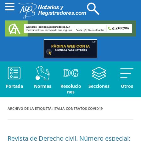
Portada
Normas
Resolucio
Secciones
Otros
nes
ARCHIVO DE LA ETIQUETA:
ITALIA CONTRATOS COVID19
Revista de Derecho civil. Número especial: