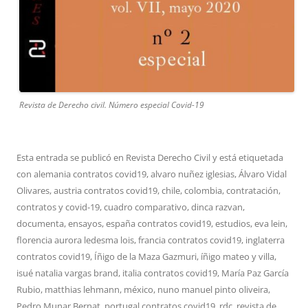
Revista de Derecho civil. Número especial Covid-19
Esta entrada se publicó en
Revista Derecho Civil
y está etiquetada
con
alemania contratos covid19
,
alvaro nuñez iglesias
,
Álvaro Vidal
Olivares
,
austria contratos covid19
,
chile
,
colombia
,
contratación
,
contratos y covid-19
,
cuadro comparativo
,
dinca razvan
,
documenta
,
ensayos
,
españa contratos covid19
,
estudios
,
eva lein
,
florencia aurora ledesma lois
,
francia contratos covid19
,
inglaterra
contratos covid19
,
Íñigo de la Maza Gazmuri
,
íñigo mateo y villa
,
isué natalia vargas brand
,
italia contratos covid19
,
María Paz García
Rubio
,
matthias lehmann
,
méxico
,
nuno manuel pinto oliveira
,
Pedro Munar Bernat
,
portugal contratos covid19
,
rdc
,
revista de