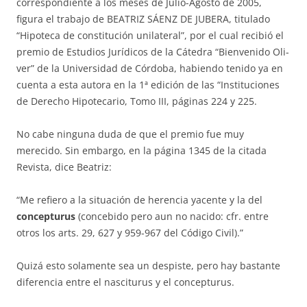
corres­pon­diente a los meses de Julio-Agosto de 2005,
figura el trabajo de BEATRIZ SÁENZ DE JUBERA, titulado
“Hipoteca de constitución unilateral”, por el cual recibió el
premio de Estudios Jurídicos de la Cátedra “Bienvenido Oli­
ver” de la Universidad de Córdoba, habiendo tenido ya en
cuenta a es­ta autora en la 1ª edición de las “Instituciones
de Derecho Hipotecario, Tomo III, páginas 224 y 225.
No cabe ninguna duda de que el premio fue muy
merecido. Sin embar­go, en la página 1345 de la citada
Revista, dice Beatriz:
“Me refiero a la situación de herencia yacente y la del
concepturus
(con­cebido pero aun no nacido: cfr. entre
otros los arts. 29, 627 y 959-967 del Código Civil).”
Quizá esto solamente sea un despiste, pero hay bastante
diferencia en­tre el nasciturus y el concepturus.