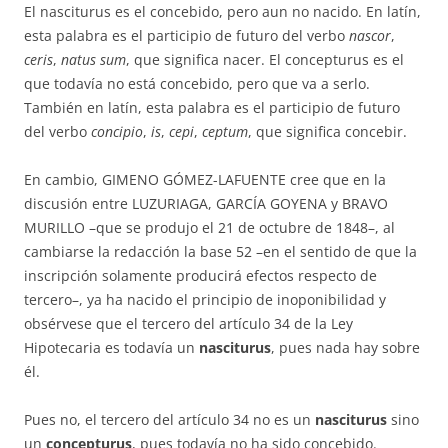
El nasciturus es el concebido, pero aun no nacido. En latín,
esta pa­la­bra es el participio de futuro del verbo
nascor
,
ceris
,
natus sum
, que sig­nifica nacer. El concepturus es el
que todavía no está concebido, pero que va a serlo.
También en latín, esta palabra es el participio de futuro
del ver­bo
concipio
,
is
,
cepi
,
ceptum
, que significa concebir.
En cambio, GIMENO GÓMEZ-LAFUENTE cree que en la
discusión entre LUZURIAGA, GARCÍA GOYENA y BRAVO
MURILLO –que se produjo el 21 de octubre de 1848–, al
cambiarse la redacción la base 52 –en el sentido de que la
inscripción solamente producirá efectos respecto de
tercero–, ya ha nacido el principio de inoponibilidad y
obsérvese que el tercero del ar­tículo 34 de la Ley
Hipotecaria es todavía un
nasciturus
, pues nada hay sobre
él.
Pues no, el tercero del artículo 34 no es un
nasciturus
sino
un
con­cep­turus
, pues todavía no ha sido concebido.