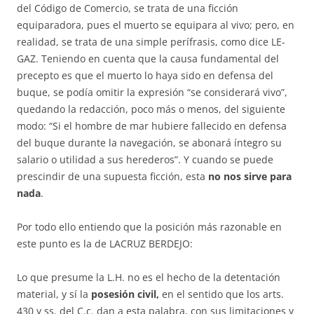
del Código de Comercio, se trata de una ficción
equiparadora, pues el muerto se equi­para al vivo; pero, en
realidad, se trata de una simple perífrasis, como dice LE­
GAZ. Teniendo en cuenta que la causa fundamental del
precepto es que el muerto lo haya sido en defensa del
buque, se podía omitir la expre­sión “se considerará vivo”,
quedando la redacción, poco más o menos, del si­guiente
modo: “Si el hombre de mar hubiere fallecido en defensa
del bu­que durante la navegación, se abonará íntegro su
salario o utilidad a sus he­­re­deros”. Y cuando se puede
prescindir de una supuesta ficción, esta
no nos sirve para
nada
.
Por todo ello entiendo que la posición más razonable en
este punto es la de LACRUZ BERDEJO:
Lo que presume la L.H. no es el hecho de la de­tentación
material, y sí la
posesión civil,
en el sentido que los arts.
430 y ss. del C.c. dan a esta palabra, con sus limitaciones y