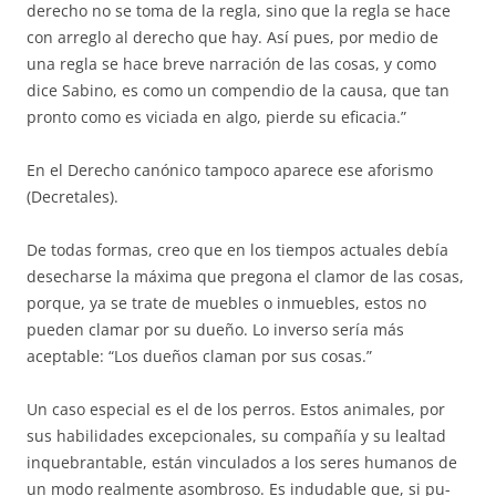
derecho no se toma de la regla, sino que la regla se hace
con arreglo al derecho que hay. Así pues, por medio de
una regla se hace breve narración de las co­sas, y como
dice Sabino, es como un compendio de la causa, que tan
pron­to como es viciada en algo, pierde su eficacia.”
En el Derecho canónico tampoco aparece ese aforismo
(Decretales).
De todas formas, creo que en los tiempos actuales debía
desecharse la máxima que pregona el clamor de las cosas,
porque, ya se trate de mue­bles o inmuebles, estos no
pueden clamar por su dueño. Lo inverso sería más
aceptable: “Los dueños claman por sus cosas.”
Un caso especial es el de los perros. Estos animales, por
sus habili­da­des excepcionales, su compañía y su lealtad
inquebrantable, están vincu­la­­dos a los seres humanos de
un modo realmente asombroso. Es indu­da­ble que, si pu­