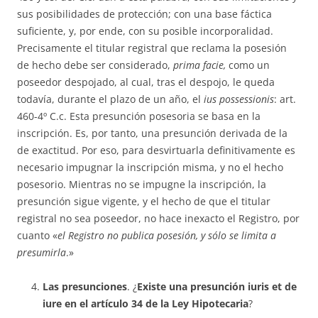
sus po­si­bi­li­da­des de pro­tec­ción; con una ba­se fáctica
suficiente, y, por ende, con su po­sible incor­po­ra­li­dad.
Preci­sa­mente el titular registral que reclama la po­sesión
de hecho debe ser con­siderado,
prima facie,
como un
poseedor des­pojado, al cual, tras el des­po­jo, le queda
todavía, durante el plazo de un año, el
ius possessionis
: art.
460-4º C.c. Esta presunción posesoria se basa en la
inscripción. Es, por tanto, una presunción derivada de la
de exactitud. Por eso, para desvir­tuarla defi­niti­va­mente es
necesario impugnar la ins­crip­ción misma, y no el hecho
posesorio. Mientras no se impugne la ins­crip­ción, la
presunción sigue vigente, y el hecho de que el titular
registral no sea poseedor, no hace inexacto el Registro, por
cuan­­to «
el Registro no pu­blica posesión, y sólo se limita a
presumirla
.»
Las presunciones
. ¿
Existe una presunción iuris et de
iure en el artículo 34 de la Ley Hipotecaria
?