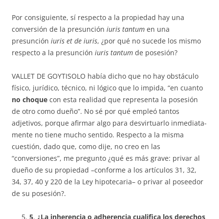
Por consiguiente, sí respecto a la propiedad hay una
conversión de la presunción
iuris tantum
en una
presunción
iuris et de iuris
, ¿por qué no sucede los mismo
respecto a la presunción
iuris tantum
de posesión?
VALLET DE GOYTISOLO había dicho que no hay obstáculo
físico, ju­rí­dico, técnico, ni lógico que lo impida, “en cuanto
no choque
con esta re­a­li­dad que representa la posesión
de otro como dueño”. No sé por qué em­pleó tantos
adjetivos, porque afirmar algo para desvirtuarlo inmedia­ta­
men­te no tiene mucho sentido. Respecto a la misma
cuestión, dado que, como di­je, no creo en las
“conversiones”, me pregunto ¿qué es más grave: pri­var al
dueño de su propiedad –conforme a los artículos 31, 32,
34, 37, 40 y 220 de la Ley hipotecaria– o privar al poseedor
de su posesión?.
5
.
¿La inherencia o adherencia cualifica los derechos