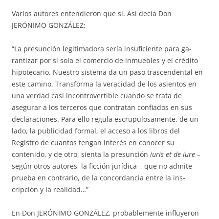
Varios autores entendieron que sí. Así decía Don
JERÓNIMO GONZÁ­LEZ:
“La presunción legitimadora sería insuficiente para ga­
rantizar por sí so­la el comercio de inmuebles y el crédito
hipotecario. Nues­tro sistema da un paso trascendental en
este camino. Transforma la ve­racidad de los asientos en
una verdad casi incontrovertible cuando se trata de
asegurar a los terceros que contratan confiados en sus
decla­ra­ciones. Para ello regula escrupulosamente, de un
lado, la publicidad for­mal, el acceso a los libros del
Registro de cuantos tengan interés en cono­cer su
contenido, y de otro, sienta la presunción
iuris et de iure
–
según otros autores, la ficción ju­rídica–, que no admite
prueba en contrario, de la concordancia entre la ins­
cripción y la realidad…”
En Don JERÓNIMO GONZÁLEZ, probablemente influyeron