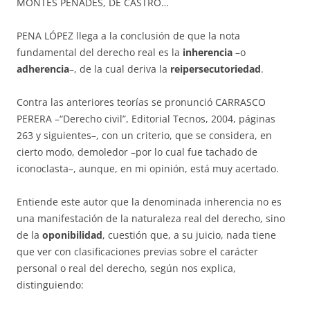
MONTÉS PENADÉS, DE CASTRO…
PENA LÓPEZ llega a la con­clu­sión de que la nota
fundamental del dere­cho real es la
inherencia
–o
adherencia
–, de la cual deriva la
reiperse­cu­toriedad
.
Contra las anteriores teorías se pronunció CARRASCO
PERERA –“De­recho civil”, Editorial Tecnos, 2004, páginas
263 y siguientes–, con un cri­terio, que se considera, en
cierto modo, demoledor –por lo cual fue ta­cha­do de
iconoclasta–, aunque, en mi opinión, está muy acertado.
Entiende este autor que la denominada inherencia no es
una manifes­ta­ción de la naturaleza real del derecho, sino
de la
oponibilidad
, cuestión que, a su juicio, nada tiene
que ver con clasificaciones previas sobre el ca­rácter
personal o real del derecho, según nos explica,
distinguiendo: