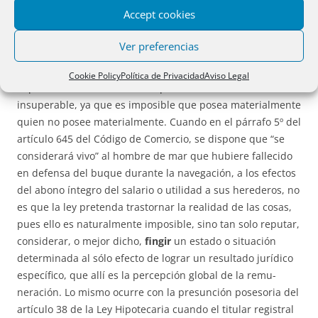
pero si éste no posee de hecho, en tal caso el artículo 38
Accept cookies
de la ley viene a atribuir, en función legitimadora, la
condición o categoría de poseedor a quien no lo es en
Ver preferencias
realidad. Pero esto no quiere decir que el legislador
pretenda ter­giversar el orden material de los hechos, pues
Cookie Policy
Política de Privacidad
Aviso Legal
la posesión como hecho se impone en su realidad
insuperable, ya que es imposible que posea ma­te­rialmente
quien no posee materialmente. Cuando en el párrafo 5º del
ar­tí­culo 645 del Código de Comercio, se dispone que “se
considerará vivo” al hombre de mar que hubiere fallecido
en defensa del buque durante la na­ve­gación, a los efectos
del abono íntegro del salario o utilidad a sus he­re­de­­ros, no
es que la ley pretenda trastornar la realidad de las cosas,
pues ello es naturalmente imposible, sino tan solo reputar,
considerar, o mejor di­cho,
fingir
un estado o situación
determinada al sólo efecto de lograr un resultado jurídico
específico, que allí es la percepción global de la remu­
neración. Lo mismo ocurre con la presunción posesoria del
artículo 38 de la Ley Hipotecaria cuando el titular registral