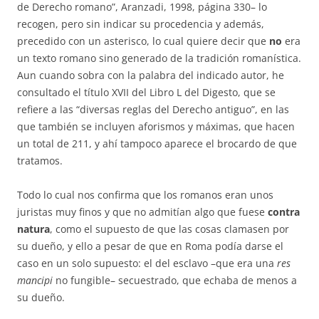
de Derecho romano”, Aranzadi, 1998, página 330– lo
recogen, pero sin in­dicar su procedencia y además,
precedido con un asterisco, lo cual quie­re decir que
no
era
un texto romano sino generado de la tradición roma­nís­ti­ca.
Aun cuando sobra con la palabra del indicado autor, he
consultado el título XVII del Libro L del Digesto, que se
refiere a las “diversas reglas del Derecho antiguo”, en las
que también se incluyen aforismos y má­xi­mas, que hacen
un total de 211, y ahí tampoco aparece el brocardo de que
tratamos.
Todo lo cual nos confirma que los romanos eran unos
juristas muy fi­nos y que no admitían algo que fuese
contra
natura
, como el supuesto de que las cosas clamasen por
su dueño, y ello a pesar de que en Roma podía darse el
caso en un solo supuesto: el del esclavo –que era una
res
man­cipi
no fungible– secuestrado, que echaba de menos a
su dueño.