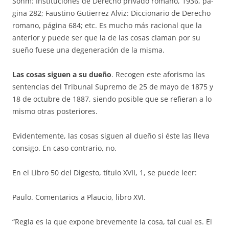
Sohm: Instituciones de Derecho privado ro­ma­no, 1936, pá­
gina 282; Faustino Gutierrez Alviz: Diccionario de De­re­cho
romano, pá­gi­na 684; etc. Es mucho más racional que la
anterior y puede ser que la de las cosas claman por su
sueño fuese una degenera­ción de la misma.
Las cosas siguen a su dueño
. Recogen este aforismo las
sentencias del Tribunal Supremo de 25 de mayo de 1875 y
18 de octubre de 1887, siendo posible que se refieran a lo
mismo otras posteriores.
Evidentemente, las cosas siguen al dueño si éste las lleva
consigo. En caso contrario, no.
En el Libro 50 del Digesto, título XVII, 1, se pue­de leer:
Paulo. Comentarios a Plaucio, libro XVI.
“Regla es la que expone brevemente la cosa, tal cual es. El