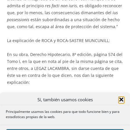
admita el principio
res fac­ti non iuris
, es obli­gado reconocer
que, por lo menos, las conse­cuencias di­ma­nantes del
ius
pos­sessionis
están subordinadas a una situación de he­cho
que, como tal, es­ca­pa al área de protección del sistema.”
La explicación de ROCA y ROCA-SASTRE MUNCUNILL:
En su obra, Derecho Hipotecario, 8ª edi­­ción, página 574 del
Tomo I, en la que en nota al pie de la misma página se cita,
entre otros, a LEGAZ LA­CAMBRA, sin darse cuenta de que
éste va en contra de lo que dicen, nos dan la siguiente
explicación:
«La Ley Hipotecaria, conforme a su misión, se contenta con
Sí, también usamos cookies
legitimar al titular registral como poseedor del derecho
inscrito a su nombre, pres­cindiendo de momento sí es otra
Principalmente usamos las cookies para que todo funcione bien y para
estadísticas propias de la web.
persona quien efectivamente posee. Si el poseedor de
hecho es el titular registral entonces no hay problema;