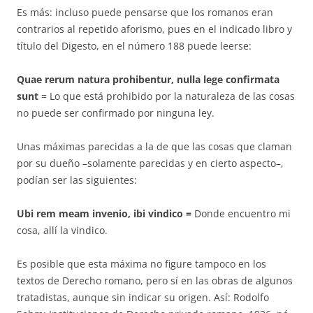
Es más: incluso puede pensarse que los romanos eran
contrarios al re­petido aforismo, pues en el indicado libro y
título del Digesto, en el nú­me­ro 188 puede leerse:
Quae rerum natura prohibentur, nulla lege confirmata
sunt
= Lo que está prohibido por la naturaleza de las cosas
no puede ser confirmado por ninguna ley.
Unas máximas parecidas a la de que las cosas que claman
por su dueño –solamente parecidas y en cierto aspecto–,
podían ser las siguientes:
Ubi rem meam invenio, ibi vindico
=
Donde encuentro mi
cosa, allí la vindico.
Es posible que esta máxima no figure tampoco en los
textos de De­recho roma­no, pero sí en las obras de algunos
tratadistas, aunque sin in­di­car su ori­gen. Así: Rodolfo