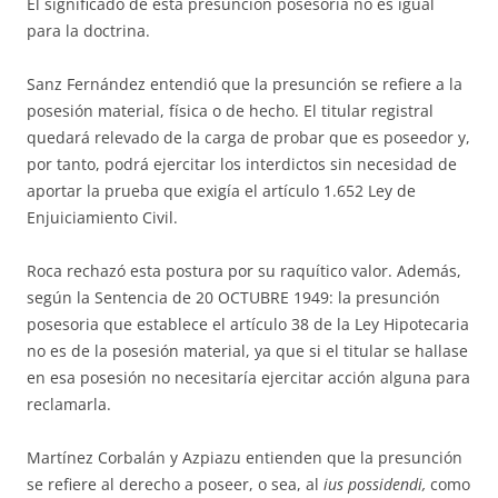
El significado de esta presunción posesoria no es igual
para la doctrina.
Sanz Fernández entendió que la presunción se refiere a la
po­se­sión material, física o de hecho. El titular registral
quedará relevado de la carga de probar que es poseedor y,
por tanto, podrá ejercitar los inter­dic­tos sin ne­cesidad de
aportar la prueba que exigía el artículo 1.652 Ley de
Enjuiciamiento Civil.
Roca rechazó esta postura por su raquítico valor. Además,
según la Sentencia de 20 OCTUBRE 1949: la presunción
posesoria que establece el artículo 38 de la Ley Hipotecaria
no es de la posesión material, ya que si el titular se hallase
en esa po­se­sión no ne­cesitaría ejercitar acción alguna para
reclamarla.
Martínez Corbalán y Azpiazu entienden que la presunción
se refie­re al derecho a poseer, o sea, al
ius possidendi,
como