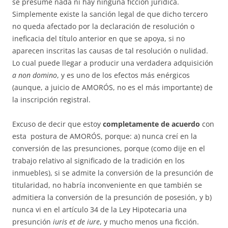
se presume nada ni hay ninguna ficción ju­rídica.
Simplemente existe la sanción legal de que dicho tercero
no que­da afectado por la declaración de resolución o
ineficacia del título anterior en que se apoya, si no
aparecen inscritas las causas de tal resolu­ción o nuli­dad.
Lo cual puede llegar a producir una verdadera adquisición
a non do­mino
, y es uno de los efectos más enérgicos
(aunque, a juicio de AMO­RÓS, no es el más importante) de
la inscripción registral.
Excuso de decir que estoy
completamente de acuerdo
con
esta pos­tu­ra de AMORÓS, porque: a) nunca creí en la
conversión de las pre­sun­ciones, porque (como dije en el
trabajo relativo al significado de la tra­dición en los
inmuebles), si se admite la conversión de la presunción de
ti­­tularidad, no habría inconveniente en que también se
admitiera la con­versión de la pre­sunción de posesión, y b)
nunca vi en el artículo 34 de la Ley Hipotecaria una
presunción
iuris et de iure
, y mucho menos una ficción.