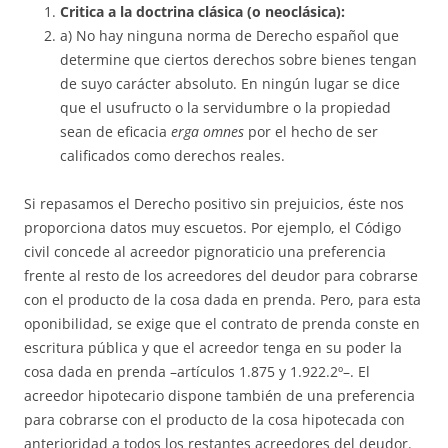
Critica a la doctrina clásica (o neoclásica):
a) No hay ninguna norma de Derecho español que
determine que cier­tos derechos sobre bienes tengan
de suyo carácter absoluto. En ningún lu­gar se dice
que el usufructo o la servidumbre o la propiedad
sean de efi­cacia
erga omnes
por el hecho de ser
calificados como derechos reales.
Si repasamos el Derecho positivo sin prejuicios, éste nos
proporciona datos muy escuetos. Por ejemplo, el Código
civil concede al acreedor pig­no­raticio una preferencia
frente al resto de los acreedores del deudor para cobrarse
con el producto de la cosa dada en prenda. Pero, para esta
opo­ni­bi­lidad, se exige que el contrato de prenda conste en
escritura pública y que el acreedor tenga en su poder la
cosa dada en prenda –artículos 1.875 y 1.922.2º–. El
acreedor hipotecario dispone también de una preferencia
pa­­ra cobrarse con el producto de la cosa hipotecada con
anterioridad a to­dos los restantes acreedores del deudor.