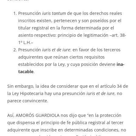
Presunción
iuris tantum
de que los derechos reales
inscritos existen, per­tenecen y son poseídos por el
titular registral en la forma determinada por el
asiento respectivo: principio de legitimación –art. 38-
1º L.H.–
Presunción
iuris
et de iure
: en favor de los terceros
adquirentes que reú­nan ciertos requisitos
establecidos por la Ley, y cuya posición deviene
ina­
tacable
.
Sin embargo, la idea de considerar que en el artículo 34 de
la Ley Hi­potecaria hay una presunción
iuris et de iure
, no
parece convincente.
Así, AMORÓS GUARDIOLA nos dijo que “en la protección
que dis­pen­sa el principio de fe pública registral al tercer
adquirente que ins­cribe en determinadas condiciones, no