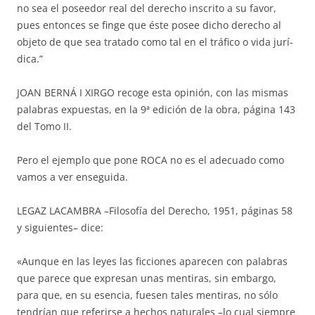
no sea el poseedor real del de­recho inscrito a su favor,
pues entonces se finge que éste posee dicho de­­recho al
objeto de que sea tratado como tal en el tráfico o vida jurí­
di­ca.”
JOAN BERNÁ I XIRGO recoge esta opinión, con las mismas
palabras ex­puestas, en la 9ª edición de la obra, página 143
del Tomo II.
Pero el ejemplo que pone ROCA no es el adecuado como
vamos a ver en­­­­seguida.
LEGAZ LACAMBRA –Filosofía del Derecho, 1951, páginas 58
y si­guien­tes– dice:
«Aunque en las leyes las ficciones aparecen con palabras
que parece que expre­san unas mentiras, sin embargo,
para que, en su esencia, fuesen tales menti­ras, no sólo
tendrían que referirse a hechos naturales –lo cual siem­pre