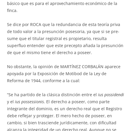
bá­sico que es para el aprovechamiento económico de la
finca.
Se dice por ROCA que la re­dundancia de esta teoría priva
de todo valor a la presunción posesoria, ya que si se pre­
sume que el titular registral es propietario, resulta
superfluo entender que este precepto añada la presun­ción
de que el mismo tiene el derecho a poseer.
No obstante, la opinión de MARTÍNEZ CORBALÁN aparece
apoyada por la Exposición de Motibod de la Ley de
Reforma de 1944, conforme a la cual:
“Se ha partido de la clásica distinción entre el
ius possidendi
y el
ius pos­sessionis
. El derecho a poseer, como parte
integrante del dominio, es un de­recho real que el Registro
debe reflejar y proteger. El mero hecho de po­seer, en
cambio, si bien trasciende jurídicamente, con dificultad
alcanza la integridad de un derecho real. Aunque no se