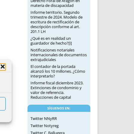
Derecho Foral de Aragón en
materia de discapacidad
Informe territorio. Segundo
trimestre de 2024. Modelo de
escritura de rectificación de
descripción conforme al art.
201.1 LH
¿Qué es en realidad un
guardador de hecho?[i]
Notificaciones notariales
internacionales de documentos
extrajudiciales
El contador de la portada
alcanzó los 10 millones. ¿Cómo
interpretarlo?
Informe fiscal diciembre 2023.
Extinciones de condominio y
valor de referencia.
Reducciones de capital
SÍGUENOS EN:
Twitter NNyRR
Twitter Notyreg
Twitter C. Ballugera