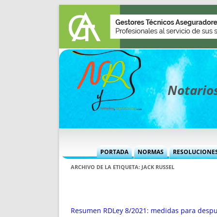
Notarios
PORTADA
NORMAS
RESOLUCIONE
MÁS USADAS (CUADRO)
INFORMES 
ARCHIVO DE LA ETIQUETA:
JACK RUSSEL
INFORMES MENSUALES
VOCES P
MÁS DESTACADAS
VOCES M
TITULARES DESDE 2002
TITULARES
Resumen RDLey 8/2021: medidas para despu