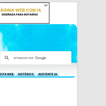
ESTA WEB
HISTÓRICO
ASISTENTE IA
A DGRN
QUÉ OFRECEMOS
 NIF
IDEARIO WEB
 LABORAL
QUIÉNES SOMOS
ÁBILES
HISTORIA