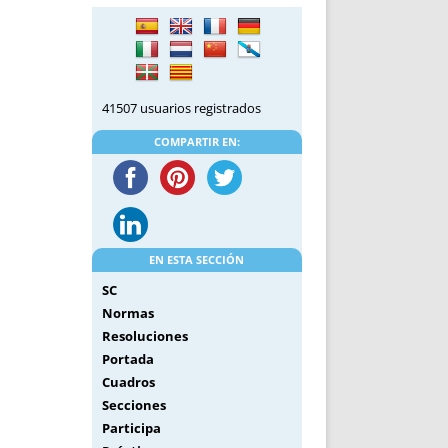
DE INICIO
PREMIO NYR
VORITOS
CONVENCIONES ANUALES
A IRPF
NUEVA ETAPA
AS
POLÍTICA DE PRIVACIDAD
41507 usuarios registrados
IJUELAS
AVISO LEGAL
POTECA
REPORTAR INCIDENCIA
COMPARTIR EN:
PERES
LOGOTIPO
CES
ENTREVISTAS
SONRISA
ENVÍA CORREO
EN ESTA SECCIÓN
CANALES DE VÍDEO
SC
Normas
Resoluciones
Portada
Cuadros
Secciones
Participa