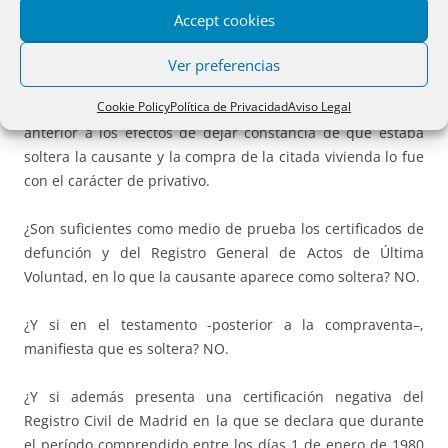
estaba soltera; incorporan una certificación negativa del
Accept cookies
Registro Civil de Madrid en la que se declara que durante
el período comprendido entre los días 1 de enero de 1980
Ver preferencias
y 12 de junio de 2024 no figura en ese Registro inscripción
Cookie Policy
Política de Privacidad
Aviso Legal
de matrimonio de la misma, y subsanan la escritura
anterior a los efectos de dejar constancia de que estaba
soltera la causante y la compra de la citada vivienda lo fue
con el carácter de privativo.
¿Son suficientes como medio de prueba los certificados de
defunción y del Registro General de Actos de Última
Voluntad, en lo que la causante aparece como soltera? NO.
¿Y si en el testamento -posterior a la compraventa–,
manifiesta que es soltera? NO.
¿Y si además presenta una certificación negativa del
Registro Civil de Madrid en la que se declara que durante
el período comprendido entre los días 1 de enero de 1980