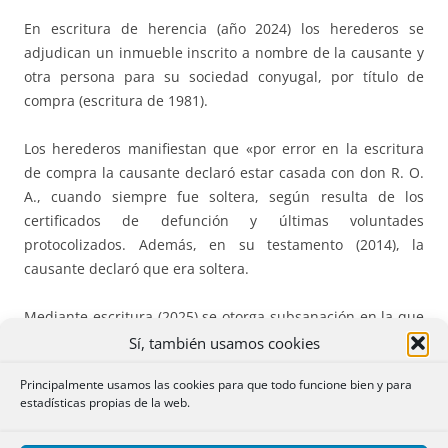
En escritura de herencia (año 2024) los herederos se
adjudican un inmueble inscrito a nombre de la causante y
otra persona para su sociedad conyugal, por título de
compra (escritura de 1981).
Los herederos manifiestan que «por error en la escritura
de compra la causante declaró estar casada con don R. O.
A., cuando siempre fue soltera, según resulta de los
certificados de defunción y últimas voluntades
protocolizados. Además, en su testamento (2014), la
causante declaró que era soltera.
Mediante escritura (2025) se otorga subsanación en la que
se hace constar lo siguiente: que mediante escritura
Sí, también usamos cookies
otorgada en Madrid el día 16 de junio de 1981, doña M. C.
Principalmente usamos las cookies para que todo funcione bien y para
I. C. V. compró la finca registral 848; que en el
estadísticas propias de la web.
otorgamiento de la escritura de compraventa, la causante
declaró estar casada con don R. O. A., cuando en realidad