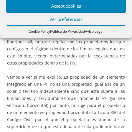
Accept cookies
Limitándonos al tema de derecho civil puro, debemos
Ver preferencias
afirmar que, a nuestro juicio, no tiene razón la Dirección
General que debía haber estimado el recurso del notario
Cookie Policy
Política de Privacidad
Aviso Legal
Vicente Martorell y revocar una calificación contraria a la
libertad civil, porque, repito, son los propietarios los que
configuran el régimen dentro de los límites legales que, en
este ámbito, vienen determinados por la coexistencia de
otras propiedades dentro de la PH.
Vamos a ver si me explico. La propiedad de un elemento
integrado en una PH no es una propiedad igual a la de un
solar o terreno independiente sino que está sujeta a las
limitaciones y servidumbres que impone la PH (ya sea
vertical u horizontal) por tanto, no rige para el propietario
de un elemento en propiedad horizontal el artículo 350 del
Código Civil, por el que el propietario es dueño de la
superficie y de lo que está debajo de ella pudiendo hacer