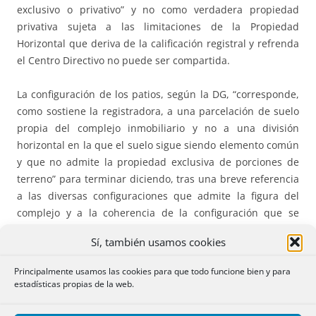
exclusivo o privativo” y no como verdadera propiedad
privativa sujeta a las limitaciones de la Propiedad
Horizontal que deriva de la calificación registral y refrenda
el Centro Directivo no puede ser compartida.
La configuración de los patios, según la DG, “corresponde,
como sostiene la registradora, a una parcelación de suelo
propia del complejo inmobiliario y no a una división
horizontal en la que el suelo sigue siendo elemento común
y que no admite la propiedad exclusiva de porciones de
terreno” para terminar diciendo, tras una breve referencia
a las diversas configuraciones que admite la figura del
complejo y a la coherencia de la configuración que se
realice con la licencia concedida para el proyecto
Sí, también usamos cookies
presentado, que lo que resulta incompatible es describir
parte de suelo de propiedad exclusiva y formalizar la
Principalmente usamos las cookies para que todo funcione bien y para
división horizontal “tumbada” de la parcela, aunque esta
estadísticas propias de la web.
configuración sea la mas adecuada a la tipología de
viviendas unifamiliares adosadas.