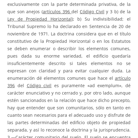
exclusivamente con la parte determinada privativa, de la
que son anejos (
artículos 396
del
Código Civil
y 3 b) de la
Ley de Propiedad Horizontal
); b) Su indivisibilidad; el
Tribunal Supremo lo ha declarado en Sentencia de 20 de
noviembre de 1971. La doctrina considera que en el título
constitutivo de la Propiedad Horizontal o en los Estatutos
se deben enumerar o describir los elementos comunes,
pues dada su enorme variedad, el edificio quedaría
insuficientemente descrito si tales elementos no se
expresan con claridad y para evitar cualquier duda. La
enumeración dé elementos comunes que hace el
artículo
396
del
Código civil
es puramente «ad exemplum», dé
carácter enunciativo y no cerrado y, por otro lado, aunque
estén sancionados en la relación que hace dicho precepto,
hay que entender que son comunitarios, sólo en tanto en
cuanto sean necesarios para el adecuado uso y disfrute de
las partes determinadas del edificio objeto de propiedad
separada, y así lo reconoce la doctrina y la jurisprudencia.
3.—Carácter comunitario del suelo. El suelo se encuentra