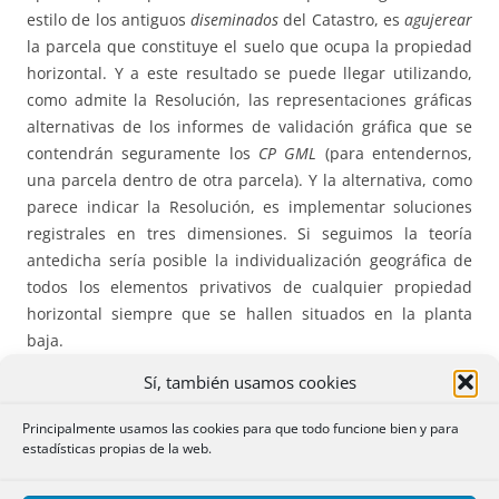
estilo de los antiguos
diseminados
del Catastro, es
agujerear
la parcela que constituye el suelo que ocupa la propiedad
horizontal. Y a este resultado se puede llegar utilizando,
como admite la Resolución, las representaciones gráficas
alternativas de los informes de validación gráfica que se
contendrán seguramente los
CP GML
(para entendernos,
una parcela dentro de otra parcela). Y la alternativa, como
parece indicar la Resolución, es implementar soluciones
registrales en tres dimensiones. Si seguimos la teoría
antedicha sería posible la individualización geográfica de
todos los elementos privativos de cualquier propiedad
horizontal siempre que se hallen situados en la planta
baja.
Sí, también usamos cookies
La solución pasa realmente por la utilización, de un
sistema de capas que reflejaran las huellas de los
Principalmente usamos las cookies para que todo funcione bien y para
elementos privativos geográficamente individualizados
estadísticas propias de la web.
dentro del perímetro general de la parcela al estilo de los