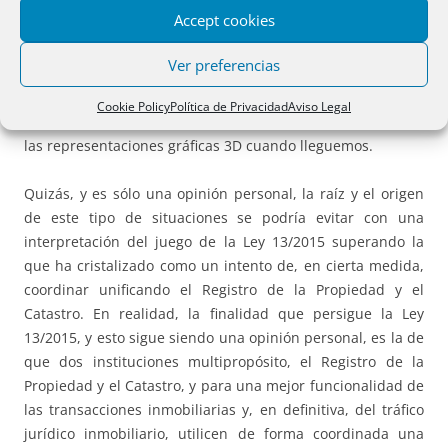
Building Extended 2D GML
de INSPIRE que utiliza la
Accept cookies
cartografía catastral para la realización del Informe
Catastral de Ubicación de Construcciones (ICUC) en el caso
Ver preferencias
de las declaraciones de obra nueva y que relacionan la
huella de un perímetro dentro de otro pero sin alterar
Cookie Policy
Política de Privacidad
Aviso Legal
ninguna superficie ya georreferenciada. Y ya llegaremos a
las representaciones gráficas 3D cuando lleguemos.
Quizás, y es sólo una opinión personal, la raíz y el origen
de este tipo de situaciones se podría evitar con una
interpretación del juego de la Ley 13/2015 superando la
que ha cristalizado como un intento de, en cierta medida,
coordinar unificando el Registro de la Propiedad y el
Catastro. En realidad, la finalidad que persigue la Ley
13/2015, y esto sigue siendo una opinión personal, es la de
que dos instituciones multipropósito, el Registro de la
Propiedad y el Catastro, y para una mejor funcionalidad de
las transacciones inmobiliarias y, en definitiva, del tráfico
jurídico inmobiliario, utilicen de forma coordinada una