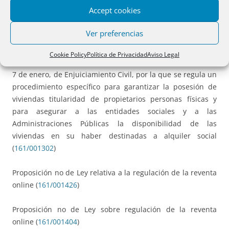
objeto de procesos de ejecución hipotecaria, ya se
Accept cookies
encuentren concluidos o en fase en tramitación, y de los
que se encuentren en fase de ejecución o de lanzamiento
Ver preferencias
(
161/001303
)
Cookie Policy
Política de Privacidad
Aviso Legal
Proposición no de Ley de modificación de la Ley 1/2000, de
7 de enero, de Enjuiciamiento Civil, por la que se regula un
procedimiento específico para garantizar la posesión de
viviendas titularidad de propietarios personas físicas y
para asegurar a las entidades sociales y a las
Administraciones Públicas la disponibilidad de las
viviendas en su haber destinadas a alquiler social
(
161/001302
)
Proposición no de Ley relativa a la regulación de la reventa
online (
161/001426
)
Proposición no de Ley sobre regulación de la reventa
online (
161/001404
)