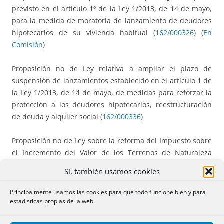
previsto en el artículo 1º de la Ley 1/2013, de 14 de mayo,
para la medida de moratoria de lanzamiento de deudores
hipotecarios de su vivienda habitual (
162/000326
) (
En
Comisión
)
Proposición no de Ley relativa a ampliar el plazo de
suspensión de lanzamientos establecido en el artículo 1 de
la Ley 1/2013, de 14 de mayo, de medidas para reforzar la
protección a los deudores hipotecarios, reestructuración
de deuda y alquiler social (
162/000336
)
Proposición no de Ley sobre la reforma del Impuesto sobre
el Incremento del Valor de los Terrenos de Naturaleza
Urbana para adaptarse a la reciente Sentencia del Tribunal
Sí, también usamos cookies
Constitucional (
162/000344
) (
En Comisión
)
Principalmente usamos las cookies para que todo funcione bien y para
Proposición no de Ley relativa a la revisión de oficio de las
estadísticas propias de la web.
cláusulas suelo de los contratos hipotecarios, que sean