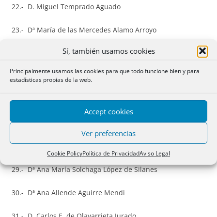
22.- D. Miguel Temprado Aguado
23.- Dª María de las Mercedes Alamo Arroyo
Sí, también usamos cookies
24.- D. Francisco de Asís Palacios Criado
Principalmente usamos las cookies para que todo funcione bien y para
25.- D. José Ignacio Martín Alías
estadísticas propias de la web.
26.- Dª María Carolina Martinez Fernández
Accept cookies
27.- D. José Carlos González Morán
Ver preferencias
28.- Dª María Elena Calvo Fernández
Cookie Policy
Política de Privacidad
Aviso Legal
29.- Dª Ana María Solchaga López de Silanes
30.- Dª Ana Allende Aguirre Mendi
31.- D. Carlos E. de Olavarrieta Jurado