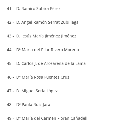
41.- D. Ramiro Subira Pérez
42.- D. Angel Ramón Serrat Zubíllaga
43.- D. Jesús María Jiménez Jiménez
44.- Dª Maria del Pilar Rívero Moreno
45.- D. Carlos J. de Arozarena de la Lama
46.- Dª María Rosa Fuentes Cruz
47.- D. Miguel Soria López
48.- Dª Paula Ruiz Jara
49.- Dª María del Carmen Florán Cañadell