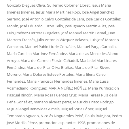
Gonzalo Díéguez Oliva
,
GuiJlermo Colomer Lloret
,
Jesús María
Jiménez Jiménez
,
Jesús María Martínez Rojo
,
José Angel Sánchez
Serrano
,
José Antonio Calvo González de Lara
,
José Carlos González
Morán
,
José Eduardo Luzón Tello
,
José Ignacio Martín Alías
,
José
Luis Jiménez-Herrera Burgaleta
,
José Manuel Martín Bemal
,
Juan
Marrero Francés
,
Julio Antonio Vázquez Velasco
,
Luis José Moreno
Camacho
,
Manuel Pablo Hurle González
,
Manuel Parga Garnallo
,
María Carolina Martinez Fernández
,
María de las Mercedes Alamo
Arroyo
,
María del Carmen Florán Cañadell
,
María del Mar Linares
Femández
,
María del Pilar Oliva Brañas
,
Maria del Pilar Rívero
Moreno
,
María Dolores Esteve Portolés
,
María Elena Calvo
Fernández
,
María Francisca Hernández Jíménez
,
María Luisa
Vozmediano Rodriguez
,
MARÍA NÚÑEZ NÚÑEZ
,
María Purificación
Pascual Rincón
,
María Rosa Fuentes Cruz
,
María Teresa Ruiz de la
Peña González
,
mariano alvarez perez
,
Mauricio Prieto Rodrigo
,
Miguel Angel Benavides Almela
,
Miguel Soria López
,
Miguel
Temprado Aguado
,
Nicolás Nogueroles Peiró
,
Paula Ruiz Jara
,
Pedro
José Morilla Pérez
,
promocion aspirantes 1998
,
promociones de