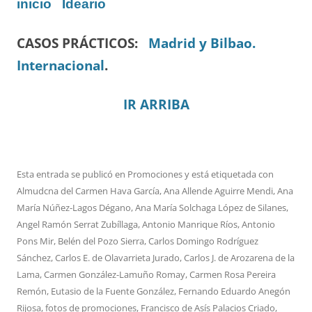
inicio
Ideario
CASOS PRÁCTICOS:
Madrid y Bilbao.
Internacional
.
IR ARRIBA
Esta entrada se publicó en
Promociones
y está etiquetada con
Almudcna del Carmen Hava García
,
Ana Allende Aguirre Mendi
,
Ana
María Núñez-Lagos Dégano
,
Ana María Solchaga López de Silanes
,
Angel Ramón Serrat Zubíllaga
,
Antonio Manrique Ríos
,
Antonio
Pons Mir
,
Belén del Pozo Sierra
,
Carlos Domingo Rodríguez
Sánchez
,
Carlos E. de Olavarrieta Jurado
,
Carlos J. de Arozarena de la
Lama
,
Carmen González-Lamuño Romay
,
Carmen Rosa Pereira
Remón
,
Eutasio de la Fuente González
,
Fernando Eduardo Anegón
Rijosa
,
fotos de promociones
,
Francisco de Asís Palacios Criado
,