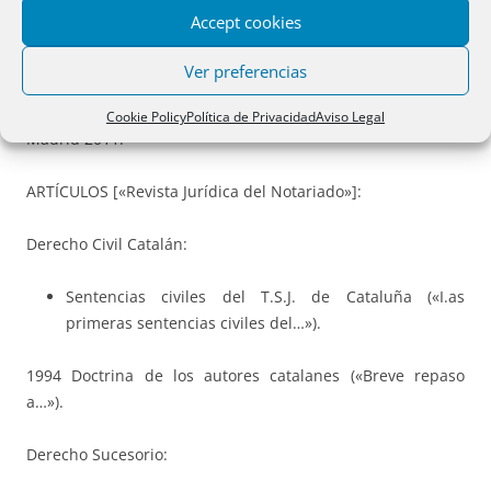
2009.
Accept cookies
2011 Costumbres Jurídicas en las Pithiusas
Ver preferencias
«Costumbres Jurídicas en las Pithiusas», Dykinson.S.L,
Cookie Policy
Política de Privacidad
Aviso Legal
Madrid 2011.
ARTÍCULOS [«Revista Jurídica del Notariado»]:
Derecho Civil Catalán:
Sentencias civiles del T.S.J. de Cataluña («I.as
primeras sentencias civiles del…»).
1994 Doctrina de los autores catalanes («Breve repaso
a…»).
Derecho Sucesorio: