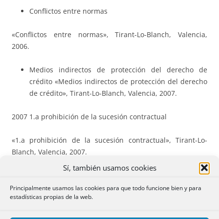
Conflictos entre normas
«Conflictos entre normas», Tirant-Lo-Blanch, Valencia,
2006.
Medios indirectos de protección del derecho de
crédito «Medios indirectos de protección del derecho
de crédito», Tirant-Lo-Blanch, Valencia, 2007.
2007 1.a prohibición de la sucesión contractual
«1.a prohibición de la sucesión contractual», Tirant-Lo-
Blanch, Valencia, 2007.
Sí, también usamos cookies
2009 Pactos sucesorios
Principalmente usamos las cookies para que todo funcione bien y para
estadísticas propias de la web.
«Pactos sucesorios (Del porqué de su prohibición y su
aplicación en la práctica)», Tirant-Lo- Blanch, Valencia,