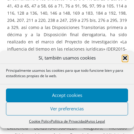
41, 43 a 45, 47 a 58, 66 a 71, 76 a 91, 96, 97, 99 a 105, 114 a
116, 128 a 136, 140, 146 a 148, 169 a 183, 184 a 192, 198,
204, 207, 211 a 220, 238 a 247, 259 a 275 bis, 276 a 295, 319
a 329, así como a las Disposiciones Transitorias primera a
décima y a la Disposición final derogatoria, ha sido
realizado en el marco del Proyecto de Investigación «La
influencia del tiempo en las relaciones jurídicas» (DER2015-
69718-R), financiado por el Ministerio de Economía y
Sí, también usamos cookies
Competitividad, cuyos investigadores principales son los
Profesores. Dres. D. Andrés Domínguez Luelmo y D. Jacobo
Principalmente usamos las cookies para que todo funcione bien y para
estadísticas propias de la web.
Mateo Sanz.
El comentario a los artículos 5 a 17, 20, 23 a 28, 30 a 41, 43
Accept cookies
a 45, 47 a 58, 66 a 71, 76 a 91, 96, 97, 99 a 105, 114 a 116,
128 a 136, 140, 146 a 148, 169 a 183, 184 a 192, 198, 204,
Ver preferencias
207, 211 a 220, 238 a 247, 259 a 275 bis, 276 a 295, y 319 a
328, ha sido realizado en el marco del Proyecto Redes de
Cookie Policy
Política de Privacidad
Aviso Legal
Excelencia DER2016-81966-REDT «Registro, mercado