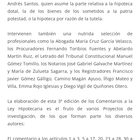
Andrés Santos, quien asume la parte relativa a la hipoteca
dotal, la de los bienes de los sometidos a la patria
potestad, o la hipoteca por razón de la tutela.
Intervienen también una nutrida selección de
profesionales como la Abogada María Cruz García Velasco,
los Procuradores Fernando Toribios Fuentes y Abelardo
Martín Ruiz, el Letrado del Tribunal Constitucional Manuel
Gómez Tomillo, los Notarios José Gabriel Galvache Martínez
y María de Zulueta Sagarra, y los Registradores Francisco
Javier Gómez Gálligo, Camino Magán Ayuso, Íñigo Mateo y
Villa, Emma Rojo Iglesias y Diego Vigil de Quiñones Otero.
La elaboración de esta 3ª edición de los Comentarios a la
Ley Hipotecaria es el fruto de varios Proyectos de
investigación, de los que forman parte los diversos
autores:
El comentario a los artículos 1 a 3, 5 a 17, 20, 23 a 28, 30 a