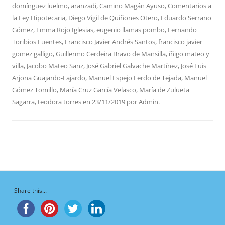
domínguez luelmo
,
aranzadi
,
Camino Magán Ayuso
,
Comentarios a
la Ley Hipotecaria
,
Diego Vigil de Quiñones Otero
,
Eduardo Serrano
Gómez
,
Emma Rojo Iglesias
,
eugenio llamas pombo
,
Fernando
Toribios Fuentes
,
Francisco Javier Andrés Santos
,
francisco javier
gomez galligo
,
Guillermo Cerdeira Bravo de Mansilla
,
íñigo mateo y
villa
,
Jacobo Mateo Sanz
,
José Gabriel Galvache Martínez
,
José Luis
Arjona Guajardo-Fajardo
,
Manuel Espejo Lerdo de Tejada
,
Manuel
Gómez Tomillo
,
María Cruz García Velasco
,
María de Zulueta
Sagarra
,
teodora torres
en
23/11/2019
por
Admin
.
Share this...