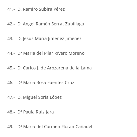
41.- D. Ramiro Subira Pérez
42.- D. Angel Ramón Serrat Zubíllaga
43.- D. Jesús María Jiménez Jiménez
44.- Dª Maria del Pilar Rívero Moreno
45.- D. Carlos J. de Arozarena de la Lama
46.- Dª María Rosa Fuentes Cruz
47.- D. Miguel Soria López
48.- Dª Paula Ruiz Jara
49.- Dª María del Carmen Florán Cañadell