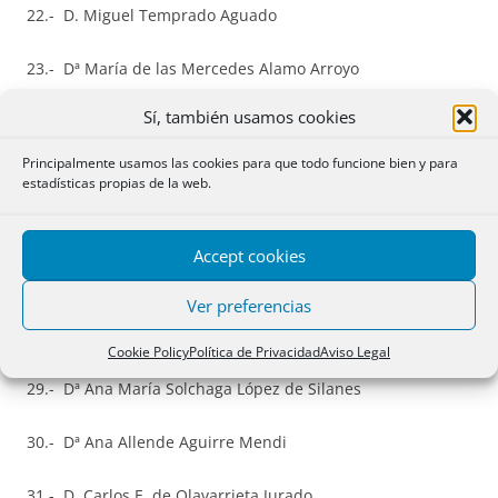
22.- D. Miguel Temprado Aguado
23.- Dª María de las Mercedes Alamo Arroyo
Sí, también usamos cookies
24.- D. Francisco de Asís Palacios Criado
Principalmente usamos las cookies para que todo funcione bien y para
25.- D. José Ignacio Martín Alías
estadísticas propias de la web.
26.- Dª María Carolina Martinez Fernández
Accept cookies
27.- D. José Carlos González Morán
Ver preferencias
28.- Dª María Elena Calvo Fernández
Cookie Policy
Política de Privacidad
Aviso Legal
29.- Dª Ana María Solchaga López de Silanes
30.- Dª Ana Allende Aguirre Mendi
31.- D. Carlos E. de Olavarrieta Jurado