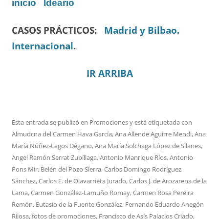
inicio
Ideario
CASOS PRÁCTICOS:
Madrid y Bilbao.
Internacional
.
IR ARRIBA
Esta entrada se publicó en
Promociones
y está etiquetada con
Almudcna del Carmen Hava García
,
Ana Allende Aguirre Mendi
,
Ana
María Núñez-Lagos Dégano
,
Ana María Solchaga López de Silanes
,
Angel Ramón Serrat Zubíllaga
,
Antonio Manrique Ríos
,
Antonio
Pons Mir
,
Belén del Pozo Sierra
,
Carlos Domingo Rodríguez
Sánchez
,
Carlos E. de Olavarrieta Jurado
,
Carlos J. de Arozarena de la
Lama
,
Carmen González-Lamuño Romay
,
Carmen Rosa Pereira
Remón
,
Eutasio de la Fuente González
,
Fernando Eduardo Anegón
Rijosa
,
fotos de promociones
,
Francisco de Asís Palacios Criado
,