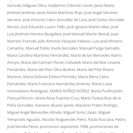
Gonzalo Díéguez Oliva
,
GuiJlermo Colomer Lloret
,
Jesús María
Jiménez Jiménez
,
Jesús María Martínez Rojo
,
José Angel Sánchez
Serrano
,
José Antonio Calvo González de Lara
,
José Carlos González
Morán
,
José Eduardo Luzón Tello
,
José Ignacio Martín Alías
,
José
Luis Jiménez-Herrera Burgaleta
,
José Manuel Martín Bemal
,
Juan
Marrero Francés
,
Julio Antonio Vázquez Velasco
,
Luis José Moreno
Camacho
,
Manuel Pablo Hurle González
,
Manuel Parga Garnallo
,
María Carolina Martinez Fernández
,
María de las Mercedes Alamo
Arroyo
,
María del Carmen Florán Cañadell
,
María del Mar Linares
Femández
,
María del Pilar Oliva Brañas
,
Maria del Pilar Rívero
Moreno
,
María Dolores Esteve Portolés
,
María Elena Calvo
Fernández
,
María Francisca Hernández Jíménez
,
María Luisa
Vozmediano Rodriguez
,
MARÍA NÚÑEZ NÚÑEZ
,
María Purificación
Pascual Rincón
,
María Rosa Fuentes Cruz
,
María Teresa Ruiz de la
Peña González
,
mariano alvarez perez
,
Mauricio Prieto Rodrigo
,
Miguel Angel Benavides Almela
,
Miguel Soria López
,
Miguel
Temprado Aguado
,
Nicolás Nogueroles Peiró
,
Paula Ruiz Jara
,
Pedro
José Morilla Pérez
,
promocion aspirantes 1998
,
promociones de