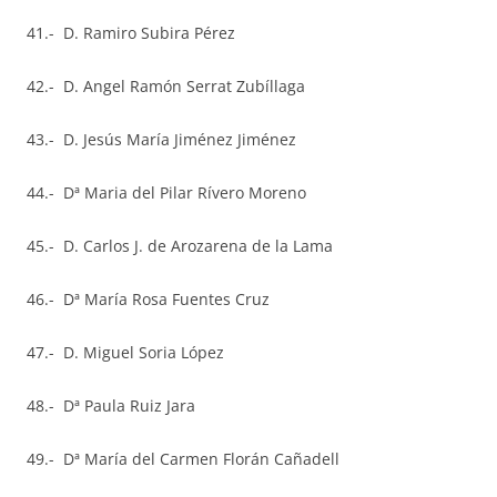
41.- D. Ramiro Subira Pérez
42.- D. Angel Ramón Serrat Zubíllaga
43.- D. Jesús María Jiménez Jiménez
44.- Dª Maria del Pilar Rívero Moreno
45.- D. Carlos J. de Arozarena de la Lama
46.- Dª María Rosa Fuentes Cruz
47.- D. Miguel Soria López
48.- Dª Paula Ruiz Jara
49.- Dª María del Carmen Florán Cañadell