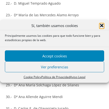
22.- D. Miguel Temprado Aguado
23.- Dª María de las Mercedes Alamo Arroyo
Sí, también usamos cookies
24.- D. Francisco de Asís Palacios Criado
Principalmente usamos las cookies para que todo funcione bien y para
25.- D. José Ignacio Martín Alías
estadísticas propias de la web.
26.- Dª María Carolina Martinez Fernández
Accept cookies
27.- D. José Carlos González Morán
Ver preferencias
28.- Dª María Elena Calvo Fernández
Cookie Policy
Política de Privacidad
Aviso Legal
29.- Dª Ana María Solchaga López de Silanes
30.- Dª Ana Allende Aguirre Mendi
31.- D. Carlos E. de Olavarrieta Jurado