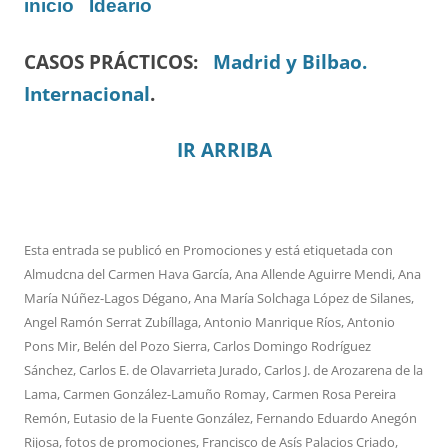
inicio
Ideario
CASOS PRÁCTICOS:
Madrid y Bilbao.
Internacional
.
IR ARRIBA
Esta entrada se publicó en
Promociones
y está etiquetada con
Almudcna del Carmen Hava García
,
Ana Allende Aguirre Mendi
,
Ana
María Núñez-Lagos Dégano
,
Ana María Solchaga López de Silanes
,
Angel Ramón Serrat Zubíllaga
,
Antonio Manrique Ríos
,
Antonio
Pons Mir
,
Belén del Pozo Sierra
,
Carlos Domingo Rodríguez
Sánchez
,
Carlos E. de Olavarrieta Jurado
,
Carlos J. de Arozarena de la
Lama
,
Carmen González-Lamuño Romay
,
Carmen Rosa Pereira
Remón
,
Eutasio de la Fuente González
,
Fernando Eduardo Anegón
Rijosa
,
fotos de promociones
,
Francisco de Asís Palacios Criado
,