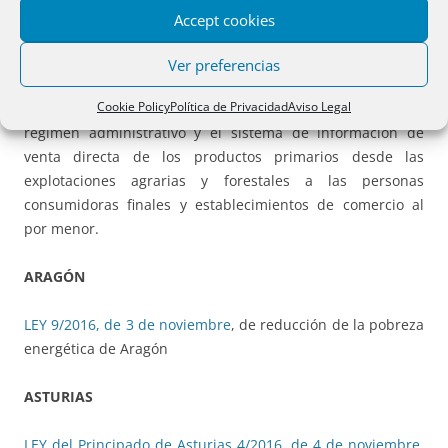
AUTONÓMICA
Accept cookies
ANDALUCÍA
Ver preferencias
Cookie Policy
Política de Privacidad
Aviso Legal
Decreto 163/2016, de 18 de octubre
, por el que se regula el
régimen administrativo y el sistema de información de
venta directa de los productos primarios desde las
explotaciones agrarias y forestales a las personas
consumidoras finales y establecimientos de comercio al
por menor.
ARAGÓN
LEY 9/2016, de 3 de noviembre
, de reducción de la pobreza
energética de Aragón
ASTURIAS
LEY del Principado de Asturias 4/2016, de 4 de noviembre
,