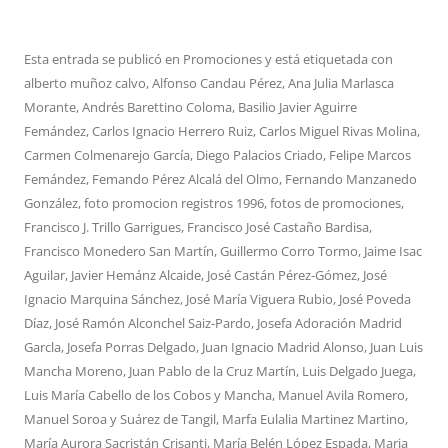
Esta entrada se publicó en
Promociones
y está etiquetada con
alberto muñoz calvo
,
Alfonso Candau Pérez
,
Ana Julia Marlasca
Morante
,
Andrés Barettino Coloma
,
Basilio Javier Aguirre
Femández
,
Carlos Ignacio Herrero Ruiz
,
Carlos Miguel Rivas Molina
,
Carmen Colmenarejo García
,
Diego Palacios Criado
,
Felipe Marcos
Femández
,
Femando Pérez Alcalá del Olmo
,
Fernando Manzanedo
González
,
foto promocion registros 1996
,
fotos de promociones
,
Francisco J. Trillo Garrigues
,
Francisco José Castaño Bardisa
,
Francisco Monedero San Martín
,
Guillermo Corro Tormo
,
Jaime Isac
Aguilar
,
Javier Hemánz Alcaide
,
José Castán Pérez-Gómez
,
José
Ignacio Marquina Sánchez
,
José María Viguera Rubio
,
José Poveda
Díaz
,
José Ramón Alconchel Saiz-Pardo
,
Josefa Adoración Madrid
Garcla
,
Josefa Porras Delgado
,
Juan Ignacio Madrid Alonso
,
Juan Luis
Mancha Moreno
,
Juan Pablo de la Cruz Martín
,
Luis Delgado Juega
,
Luis María Cabello de los Cobos y Mancha
,
Manuel Avila Romero
,
Manuel Soroa y Suárez de Tangil
,
Marfa Eulalia Martinez Martino
,
María Aurora Sacristán Crisanti
,
María Belén López Espada
,
Maria