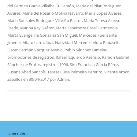
del Carmen Garcia-Villalba Guillamón
,
María del Pilar Rodríguez
Alvarez
,
María del Rosario Molina Navarro
,
Maria López Alvarez
,
María Sonsoles Rodriguez-Vilarii\o Pastor
,
Maria Teresa Alonso
Prado
,
Marina Rey Suárez
,
Marta Esperanza Casal Garmendia
,
Marta Evangelina González San Miguel
,
Mercedes Fuensanta
Jiménez-Aifaro Larrazábal
,
Natividad Mercedes Mota Papaseit
,
Oscar Germán Vázquez Asenjo
,
Pablo Sánchez Lamelas
,
promociones de registros
,
Rafael Izquierdo Asensio
,
Ramón Gabriel
Sánchez de Frutos
,
registros 1996
,
Siro Francisco García Pérez
,
Susana Abad Sanchís
,
Teresa Luisa Palmeiro Pereriro
,
Vicente Aroco
Zaballos
en
30/04/2017
por
Admin
.
Share this...