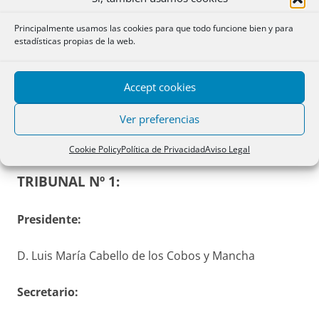
Principalmente usamos las cookies para que todo funcione bien y para
estadísticas propias de la web.
PINCHAR SOBRE LA IMAGEN PARA FOTO
ORIGINAL MAYOR
Accept cookies
Ver preferencias
TRIBUNALES CALIFICADORES:
Cookie Policy
Política de Privacidad
Aviso Legal
TRIBUNAL Nº 1:
Presidente:
D. Luis María Cabello de los Cobos y Mancha
S
ecretario
: