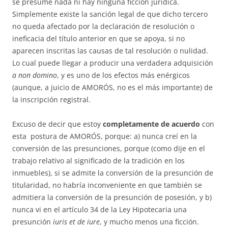
se presume nada ni hay ninguna ficción ju­rídica.
Simplemente existe la sanción legal de que dicho tercero
no que­da afectado por la declaración de resolución o
ineficacia del título anterior en que se apoya, si no
aparecen inscritas las causas de tal resolu­ción o nuli­dad.
Lo cual puede llegar a producir una verdadera adquisición
a non do­mino
, y es uno de los efectos más enérgicos
(aunque, a juicio de AMO­RÓS, no es el más importante) de
la inscripción registral.
Excuso de decir que estoy
completamente de acuerdo
con
esta pos­tu­ra de AMORÓS, porque: a) nunca creí en la
conversión de las pre­sun­ciones, porque (como dije en el
trabajo relativo al significado de la tra­dición en los
inmuebles), si se admite la conversión de la presunción de
ti­­tularidad, no habría inconveniente en que también se
admitiera la con­versión de la pre­sunción de posesión, y b)
nunca vi en el artículo 34 de la Ley Hipotecaria una
presunción
iuris et de iure
, y mucho menos una ficción.