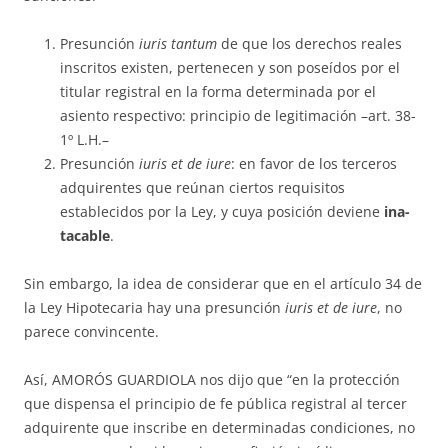
Presunción
iuris tantum
de que los derechos reales
inscritos existen, per­tenecen y son poseídos por el
titular registral en la forma determinada por el
asiento respectivo: principio de legitimación –art. 38-
1º L.H.–
Presunción
iuris
et de iure
: en favor de los terceros
adquirentes que reú­nan ciertos requisitos
establecidos por la Ley, y cuya posición deviene
ina­
tacable
.
Sin embargo, la idea de considerar que en el artículo 34 de
la Ley Hi­potecaria hay una presunción
iuris et de iure
, no
parece convincente.
Así, AMORÓS GUARDIOLA nos dijo que “en la protección
que dis­pen­sa el principio de fe pública registral al tercer
adquirente que ins­cribe en determinadas condiciones, no