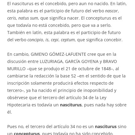
El nasciturus es el concebido, pero aun no nacido. En latín,
esta pa­la­bra es el participio de futuro del verbo
nascor
,
ceris
,
natus sum
, que sig­nifica nacer. El concepturus es el
que todavía no está concebido, pero que va a serlo.
También en latín, esta palabra es el participio de futuro
del ver­bo
concipio
,
is
,
cepi
,
ceptum
, que significa concebir.
En cambio, GIMENO GÓMEZ-LAFUENTE cree que en la
discusión entre LUZURIAGA, GARCÍA GOYENA y BRAVO
MURILLO –que se produjo el 21 de octubre de 1848–, al
cambiarse la redacción la base 52 –en el sentido de que la
inscripción solamente producirá efectos respecto de
tercero–, ya ha nacido el principio de inoponibilidad y
obsérvese que el tercero del ar­tículo 34 de la Ley
Hipotecaria es todavía un
nasciturus
, pues nada hay sobre
él.
Pues no, el tercero del artículo 34 no es un
nasciturus
sino
un
con­cep­turus
, pues todavía no ha sido concebido.