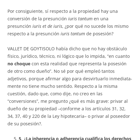
Por consiguiente, sí respecto a la propiedad hay una
conversión de la presunción
iuris tantum
en una
presunción
iuris et de iuris
, ¿por qué no sucede los mismo
respecto a la presunción
iuris tantum
de posesión?
VALLET DE GOYTISOLO había dicho que no hay obstáculo
físico, ju­rí­dico, técnico, ni lógico que lo impida, “en cuanto
no choque
con esta re­a­li­dad que representa la posesión
de otro como dueño”. No sé por qué em­pleó tantos
adjetivos, porque afirmar algo para desvirtuarlo inmedia­ta­
men­te no tiene mucho sentido. Respecto a la misma
cuestión, dado que, como di­je, no creo en las
“conversiones”, me pregunto ¿qué es más grave: pri­var al
dueño de su propiedad –conforme a los artículos 31, 32,
34, 37, 40 y 220 de la Ley hipotecaria– o privar al poseedor
de su posesión?.
5
.
¿La inherencia o adherencia cualifica los derechos