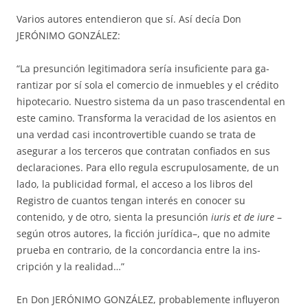
Varios autores entendieron que sí. Así decía Don
JERÓNIMO GONZÁ­LEZ:
“La presunción legitimadora sería insuficiente para ga­
rantizar por sí so­la el comercio de inmuebles y el crédito
hipotecario. Nues­tro sistema da un paso trascendental en
este camino. Transforma la ve­racidad de los asientos en
una verdad casi incontrovertible cuando se trata de
asegurar a los terceros que contratan confiados en sus
decla­ra­ciones. Para ello regula escrupulosamente, de un
lado, la publicidad for­mal, el acceso a los libros del
Registro de cuantos tengan interés en cono­cer su
contenido, y de otro, sienta la presunción
iuris et de iure
–
según otros autores, la ficción ju­rídica–, que no admite
prueba en contrario, de la concordancia entre la ins­
cripción y la realidad…”
En Don JERÓNIMO GONZÁLEZ, probablemente influyeron