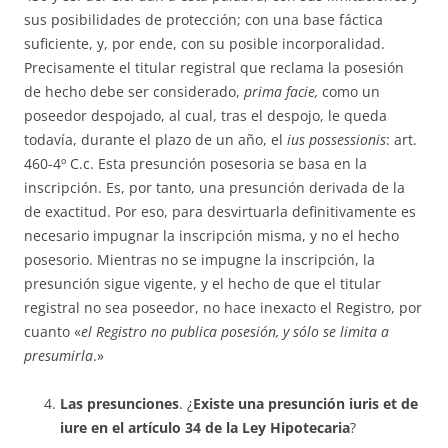
sus po­si­bi­li­da­des de pro­tec­ción; con una ba­se fáctica
suficiente, y, por ende, con su po­sible incor­po­ra­li­dad.
Preci­sa­mente el titular registral que reclama la po­sesión
de hecho debe ser con­siderado,
prima facie,
como un
poseedor des­pojado, al cual, tras el des­po­jo, le queda
todavía, durante el plazo de un año, el
ius possessionis
: art.
460-4º C.c. Esta presunción posesoria se basa en la
inscripción. Es, por tanto, una presunción derivada de la
de exactitud. Por eso, para desvir­tuarla defi­niti­va­mente es
necesario impugnar la ins­crip­ción misma, y no el hecho
posesorio. Mientras no se impugne la ins­crip­ción, la
presunción sigue vigente, y el hecho de que el titular
registral no sea poseedor, no hace inexacto el Registro, por
cuan­­to «
el Registro no pu­blica posesión, y sólo se limita a
presumirla
.»
Las presunciones
. ¿
Existe una presunción iuris et de
iure en el artículo 34 de la Ley Hipotecaria
?