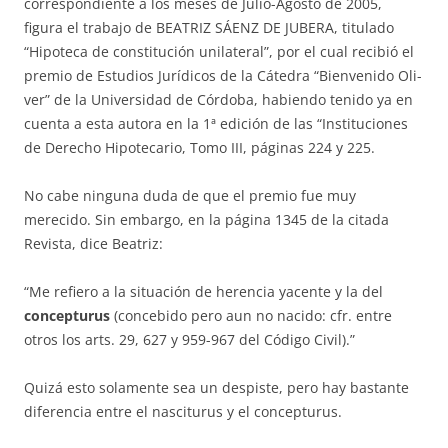
corres­pon­diente a los meses de Julio-Agosto de 2005,
figura el trabajo de BEATRIZ SÁENZ DE JUBERA, titulado
“Hipoteca de constitución unilateral”, por el cual recibió el
premio de Estudios Jurídicos de la Cátedra “Bienvenido Oli­
ver” de la Universidad de Córdoba, habiendo tenido ya en
cuenta a es­ta autora en la 1ª edición de las “Instituciones
de Derecho Hipotecario, Tomo III, páginas 224 y 225.
No cabe ninguna duda de que el premio fue muy
merecido. Sin embar­go, en la página 1345 de la citada
Revista, dice Beatriz:
“Me refiero a la situación de herencia yacente y la del
concepturus
(con­cebido pero aun no nacido: cfr. entre
otros los arts. 29, 627 y 959-967 del Código Civil).”
Quizá esto solamente sea un despiste, pero hay bastante
diferencia en­tre el nasciturus y el concepturus.