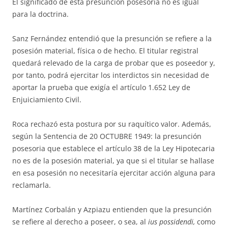
El significado de esta presunción posesoria no es igual
para la doctrina.
Sanz Fernández entendió que la presunción se refiere a la
po­se­sión material, física o de hecho. El titular registral
quedará relevado de la carga de probar que es poseedor y,
por tanto, podrá ejercitar los inter­dic­tos sin ne­cesidad de
aportar la prueba que exigía el artículo 1.652 Ley de
Enjuiciamiento Civil.
Roca rechazó esta postura por su raquítico valor. Además,
según la Sentencia de 20 OCTUBRE 1949: la presunción
posesoria que establece el artículo 38 de la Ley Hipotecaria
no es de la posesión material, ya que si el titular se hallase
en esa po­se­sión no ne­cesitaría ejercitar acción alguna para
reclamarla.
Martínez Corbalán y Azpiazu entienden que la presunción
se refie­re al derecho a poseer, o sea, al
ius possidendi,
como