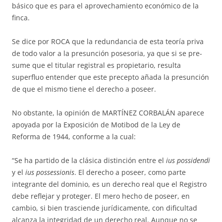
bá­sico que es para el aprovechamiento económico de la
finca.
Se dice por ROCA que la re­dundancia de esta teoría priva
de todo valor a la presunción posesoria, ya que si se pre­
sume que el titular registral es propietario, resulta
superfluo entender que este precepto añada la presun­ción
de que el mismo tiene el derecho a poseer.
No obstante, la opinión de MARTÍNEZ CORBALÁN aparece
apoyada por la Exposición de Motibod de la Ley de
Reforma de 1944, conforme a la cual:
“Se ha partido de la clásica distinción entre el
ius possidendi
y el
ius pos­sessionis
. El derecho a poseer, como parte
integrante del dominio, es un de­recho real que el Registro
debe reflejar y proteger. El mero hecho de po­seer, en
cambio, si bien trasciende jurídicamente, con dificultad
alcanza la integridad de un derecho real. Aunque no se