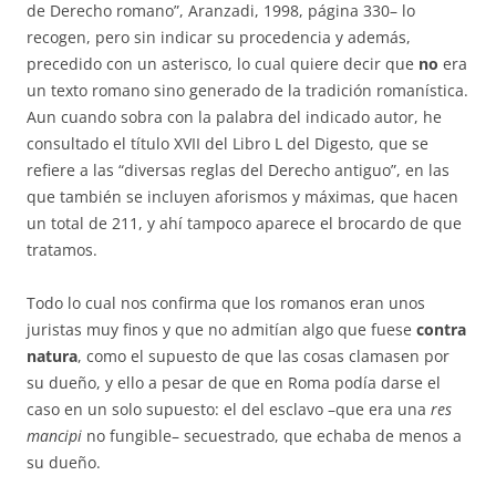
de Derecho romano”, Aranzadi, 1998, página 330– lo
recogen, pero sin in­dicar su procedencia y además,
precedido con un asterisco, lo cual quie­re decir que
no
era
un texto romano sino generado de la tradición roma­nís­ti­ca.
Aun cuando sobra con la palabra del indicado autor, he
consultado el título XVII del Libro L del Digesto, que se
refiere a las “diversas reglas del Derecho antiguo”, en las
que también se incluyen aforismos y má­xi­mas, que hacen
un total de 211, y ahí tampoco aparece el brocardo de que
tratamos.
Todo lo cual nos confirma que los romanos eran unos
juristas muy fi­nos y que no admitían algo que fuese
contra
natura
, como el supuesto de que las cosas clamasen por
su dueño, y ello a pesar de que en Roma podía darse el
caso en un solo supuesto: el del esclavo –que era una
res
man­cipi
no fungible– secuestrado, que echaba de menos a
su dueño.