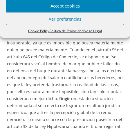
pero si éste no posee de hecho, en tal caso el artículo 38
Accept cookies
de la ley viene a atribuir, en función legitimadora, la
condición o categoría de poseedor a quien no lo es en
Ver preferencias
realidad. Pero esto no quiere decir que el legislador
pretenda ter­giversar el orden material de los hechos, pues
Cookie Policy
Política de Privacidad
Aviso Legal
la posesión como hecho se impone en su realidad
insuperable, ya que es imposible que posea ma­te­rialmente
quien no posee materialmente. Cuando en el párrafo 5º del
ar­tí­culo 645 del Código de Comercio, se dispone que “se
considerará vivo” al hombre de mar que hubiere fallecido
en defensa del buque durante la na­ve­gación, a los efectos
del abono íntegro del salario o utilidad a sus he­re­de­­ros, no
es que la ley pretenda trastornar la realidad de las cosas,
pues ello es naturalmente imposible, sino tan solo reputar,
considerar, o mejor di­cho,
fingir
un estado o situación
determinada al sólo efecto de lograr un resultado jurídico
específico, que allí es la percepción global de la remu­
neración. Lo mismo ocurre con la presunción posesoria del
artículo 38 de la Ley Hipotecaria cuando el titular registral