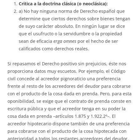
Critica a la doctrina clásica (o neoclásica):
a) No hay ninguna norma de Derecho español que
determine que cier­tos derechos sobre bienes tengan
de suyo carácter absoluto. En ningún lu­gar se dice
que el usufructo o la servidumbre o la propiedad
sean de efi­cacia
erga omnes
por el hecho de ser
calificados como derechos reales.
Si repasamos el Derecho positivo sin prejuicios, éste nos
proporciona datos muy escuetos. Por ejemplo, el Código
civil concede al acreedor pig­no­raticio una preferencia
frente al resto de los acreedores del deudor para cobrarse
con el producto de la cosa dada en prenda. Pero, para esta
opo­ni­bi­lidad, se exige que el contrato de prenda conste en
escritura pública y que el acreedor tenga en su poder la
cosa dada en prenda –artículos 1.875 y 1.922.2º–. El
acreedor hipotecario dispone también de una preferencia
pa­­ra cobrarse con el producto de la cosa hipotecada con
anterioridad a to­dos los restantes acreedores del deudor.