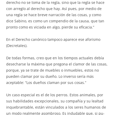
derecho no se toma de la regla, sino que la regla se hace
con arreglo al derecho que hay. Así pues, por medio de
una regla se hace breve narración de las co­sas, y como
dice Sabino, es como un compendio de la causa, que tan
pron­to como es viciada en algo, pierde su eficacia.”
En el Derecho canónico tampoco aparece ese aforismo
(Decretales).
De todas formas, creo que en los tiempos actuales debía
desecharse la máxima que pregona el clamor de las cosas,
porque, ya se trate de mue­bles o inmuebles, estos no
pueden clamar por su dueño. Lo inverso sería más
aceptable: “Los dueños claman por sus cosas.”
Un caso especial es el de los perros. Estos animales, por
sus habili­da­des excepcionales, su compañía y su lealtad
inquebrantable, están vincu­la­­dos a los seres humanos de
un modo realmente asombroso. Es indu­da­ble que, si pu­