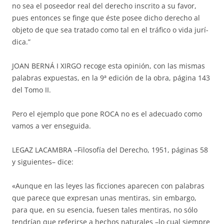
no sea el poseedor real del de­recho inscrito a su favor,
pues entonces se finge que éste posee dicho de­­recho al
objeto de que sea tratado como tal en el tráfico o vida jurí­
di­ca.”
JOAN BERNÁ I XIRGO recoge esta opinión, con las mismas
palabras ex­puestas, en la 9ª edición de la obra, página 143
del Tomo II.
Pero el ejemplo que pone ROCA no es el adecuado como
vamos a ver en­­­­seguida.
LEGAZ LACAMBRA –Filosofía del Derecho, 1951, páginas 58
y si­guien­tes– dice:
«Aunque en las leyes las ficciones aparecen con palabras
que parece que expre­san unas mentiras, sin embargo,
para que, en su esencia, fuesen tales menti­ras, no sólo
tendrían que referirse a hechos naturales –lo cual siem­pre