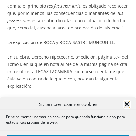
admita el principio
res fac­ti non iuris
, es obli­gado reconocer
que, por lo menos, las conse­cuencias di­ma­nantes del
ius
pos­sessionis
están subordinadas a una situación de he­cho
que, como tal, es­ca­pa al área de protección del sistema.”
La explicación de ROCA y ROCA-SASTRE MUNCUNILL:
En su obra, Derecho Hipotecario, 8ª edi­­ción, página 574 del
Tomo I, en la que en nota al pie de la misma página se cita,
entre otros, a LEGAZ LA­CAMBRA, sin darse cuenta de que
éste va en contra de lo que dicen, nos dan la siguiente
explicación:
«La Ley Hipotecaria, conforme a su misión, se contenta con
Sí, también usamos cookies
legitimar al titular registral como poseedor del derecho
inscrito a su nombre, pres­cindiendo de momento sí es otra
Principalmente usamos las cookies para que todo funcione bien y para
estadísticas propias de la web.
persona quien efectivamente posee. Si el poseedor de
hecho es el titular registral entonces no hay problema;