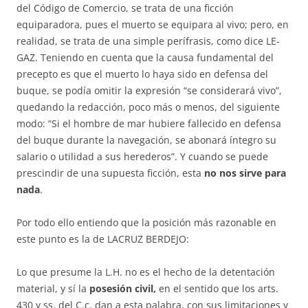
del Código de Comercio, se trata de una ficción
equiparadora, pues el muerto se equi­para al vivo; pero, en
realidad, se trata de una simple perífrasis, como dice LE­
GAZ. Teniendo en cuenta que la causa fundamental del
precepto es que el muerto lo haya sido en defensa del
buque, se podía omitir la expre­sión “se considerará vivo”,
quedando la redacción, poco más o menos, del si­guiente
modo: “Si el hombre de mar hubiere fallecido en defensa
del bu­que durante la navegación, se abonará íntegro su
salario o utilidad a sus he­­re­deros”. Y cuando se puede
prescindir de una supuesta ficción, esta
no nos sirve para
nada
.
Por todo ello entiendo que la posición más razonable en
este punto es la de LACRUZ BERDEJO:
Lo que presume la L.H. no es el hecho de la de­tentación
material, y sí la
posesión civil,
en el sentido que los arts.
430 y ss. del C.c. dan a esta palabra, con sus limitaciones y