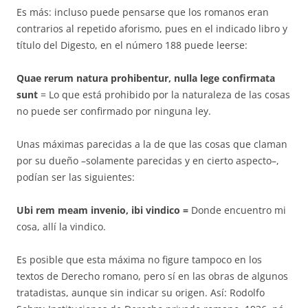
Es más: incluso puede pensarse que los romanos eran
contrarios al re­petido aforismo, pues en el indicado libro y
título del Digesto, en el nú­me­ro 188 puede leerse:
Quae rerum natura prohibentur, nulla lege confirmata
sunt
= Lo que está prohibido por la naturaleza de las cosas
no puede ser confirmado por ninguna ley.
Unas máximas parecidas a la de que las cosas que claman
por su dueño –solamente parecidas y en cierto aspecto–,
podían ser las siguientes:
Ubi rem meam invenio, ibi vindico
=
Donde encuentro mi
cosa, allí la vindico.
Es posible que esta máxima no figure tampoco en los
textos de De­recho roma­no, pero sí en las obras de algunos
tratadistas, aunque sin in­di­car su ori­gen. Así: Rodolfo