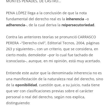
MONTÉS PENADÉS, DE CASTRO…
PENA LÓPEZ llega a la con­clu­sión de que la nota
fundamental del dere­cho real es la
inherencia
–o
adherencia
–, de la cual deriva la
reiperse­cu­toriedad
.
Contra las anteriores teorías se pronunció CARRASCO
PERERA –“De­recho civil”, Editorial Tecnos, 2004, páginas
263 y siguientes–, con un cri­terio, que se considera, en
cierto modo, demoledor –por lo cual fue ta­cha­do de
iconoclasta–, aunque, en mi opinión, está muy acertado.
Entiende este autor que la denominada inherencia no es
una manifes­ta­ción de la naturaleza real del derecho, sino
de la
oponibilidad
, cuestión que, a su juicio, nada tiene
que ver con clasificaciones previas sobre el ca­rácter
personal o real del derecho, según nos explica,
distinguiendo: