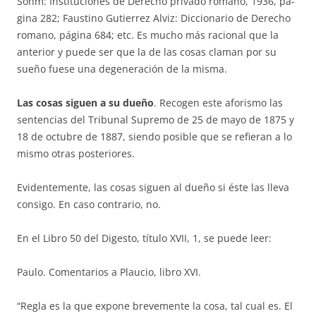
Sohm: Instituciones de Derecho privado ro­ma­no, 1936, pá­
gina 282; Faustino Gutierrez Alviz: Diccionario de De­re­cho
romano, pá­gi­na 684; etc. Es mucho más racional que la
anterior y puede ser que la de las cosas claman por su
sueño fuese una degenera­ción de la misma.
Las cosas siguen a su dueño
. Recogen este aforismo las
sentencias del Tribunal Supremo de 25 de mayo de 1875 y
18 de octubre de 1887, siendo posible que se refieran a lo
mismo otras posteriores.
Evidentemente, las cosas siguen al dueño si éste las lleva
consigo. En caso contrario, no.
En el Libro 50 del Digesto, título XVII, 1, se pue­de leer:
Paulo. Comentarios a Plaucio, libro XVI.
“Regla es la que expone brevemente la cosa, tal cual es. El