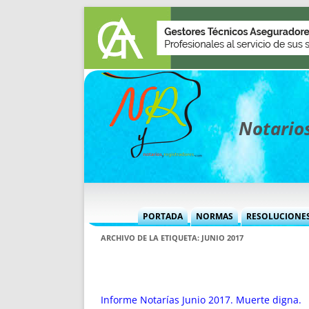
Notarios
PORTADA
NORMAS
RESOLUCIONE
MÁS USADAS (CUADRO)
INFORMES 
ARCHIVO DE LA ETIQUETA:
JUNIO 2017
INFORMES MENSUALES
VOCES P
MÁS DESTACADAS
VOCES M
TITULARES DESDE 2002
TITULARES
Informe Notarías Junio 2017. Muerte digna.