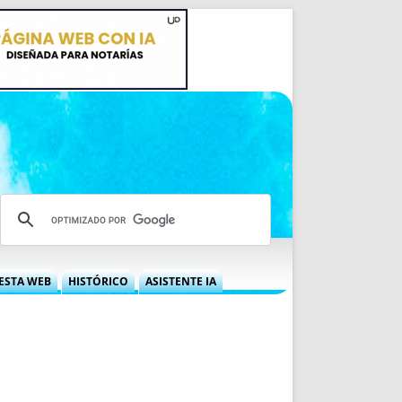
ESTA WEB
HISTÓRICO
ASISTENTE IA
A DGRN
QUÉ OFRECEMOS
 NIF
IDEARIO WEB
 LABORAL
QUIÉNES SOMOS
ÁBILES
HISTORIA