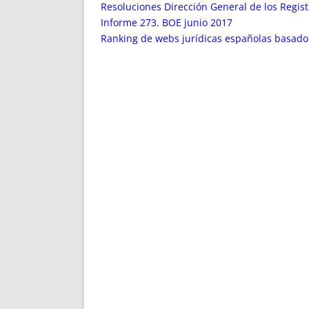
ENRIQUECIDAS
TITULARES 
Resoluciones Dirección General de los Regist
NO DESESPERES
CAT
Informe 273. BOE junio 2017
Ranking de webs jurídicas españolas basado
A MANO
SUCESIONES 
FUTURAS NORMAS
GEORREFE
ALQUILE
TRI
LH Y C
¿SABIA
FRANCI
BÚSQUED