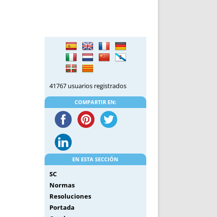
DE INICIO
PREMIO NYR
VORITOS
CONVENCIONES ANUALES
A IRPF
NUEVA ETAPA
AS
POLÍTICA DE PRIVACIDAD
IJUELAS
AVISO LEGAL
POTECA
REPORTAR INCIDENCIA
PERES
LOGOTIPO
41767 usuarios registrados
CES
ENTREVISTAS
COMPARTIR EN:
SONRISA
ENVÍA CORREO
CANALES DE VÍDEO
EN ESTA SECCIÓN
SC
Normas
Resoluciones
Portada