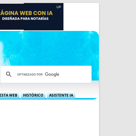
ESTA WEB
HISTÓRICO
ASISTENTE IA
A DGRN
QUÉ OFRECEMOS
 NIF
IDEARIO WEB
 LABORAL
QUIÉNES SOMOS
ÁBILES
HISTORIA