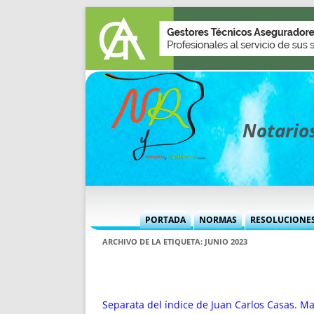
Notarios
PORTADA
NORMAS
RESOLUCIONE
MÁS USADAS (CUADRO)
INFORMES 
ARCHIVO DE LA ETIQUETA:
JUNIO 2023
INFORMES MENSUALES
VOCES P
MÁS DESTACADAS
VOCES M
TITULARES DESDE 2002
TITULARES
Separata del índice de Juan Carlos Casas. Ma