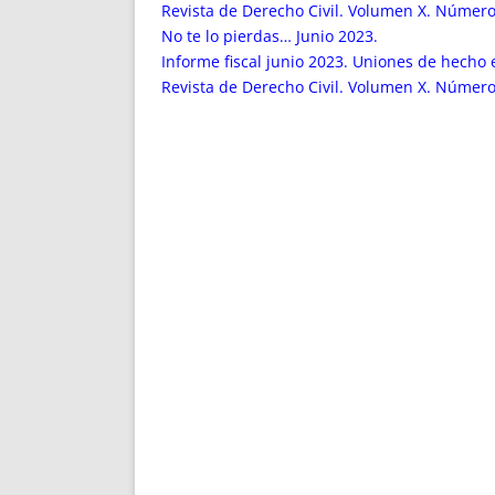
ENRIQUECIDAS
TITULARES 
Revista de Derecho Civil. Volumen X. Número
NO DESESPERES
CAT
No te lo pierdas… Junio 2023.
Informe fiscal junio 2023. Uniones de hecho 
A MANO
SUCESIONES 
Revista de Derecho Civil. Volumen X. Número 2
FUTURAS NORMAS
GEORREFE
ALQUILE
TRI
LH Y C
¿SABIA
FRANCI
BÚSQUED