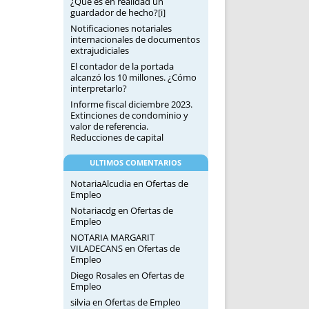
¿Qué es en realidad un
guardador de hecho?[i]
Notificaciones notariales
internacionales de documentos
extrajudiciales
El contador de la portada
alcanzó los 10 millones. ¿Cómo
interpretarlo?
Informe fiscal diciembre 2023.
Extinciones de condominio y
valor de referencia.
Reducciones de capital
ULTIMOS COMENTARIOS
NotariaAlcudia
en
Ofertas de
Empleo
Notariacdg
en
Ofertas de
Empleo
NOTARIA MARGARIT
VILADECANS
en
Ofertas de
Empleo
Diego Rosales
en
Ofertas de
Empleo
silvia
en
Ofertas de Empleo