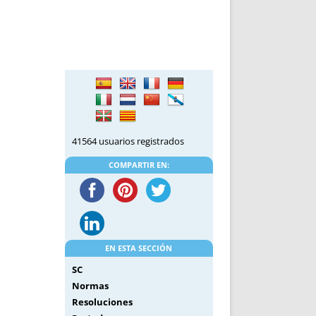
DE INICIO
PREMIO NYR
VORITOS
CONVENCIONES ANUALES
A IRPF
NUEVA ETAPA
AS
POLÍTICA DE PRIVACIDAD
IJUELAS
AVISO LEGAL
POTECA
REPORTAR INCIDENCIA
PERES
LOGOTIPO
CES
ENTREVISTAS
41564 usuarios registrados
SONRISA
COMPARTIR EN:
ENVÍA CORREO
CANALES DE VÍDEO
EN ESTA SECCIÓN
SC
Normas
Resoluciones