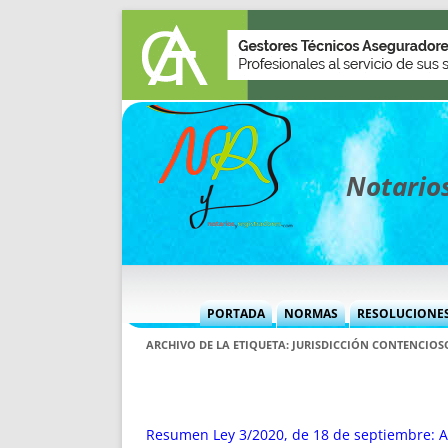
Notarios
PORTADA
NORMAS
RESOLUCIONE
MÁS USADAS (CUADRO)
INFORMES 
ARCHIVO DE LA ETIQUETA:
JURISDICCIÓN CONTENCIOS
INFORMES MENSUALES
VOCES P
MÁS DESTACADAS
VOCES M
TITULARES DESDE 2002
TITULARES
Resumen Ley 3/2020, de 18 de septiembre: Ad