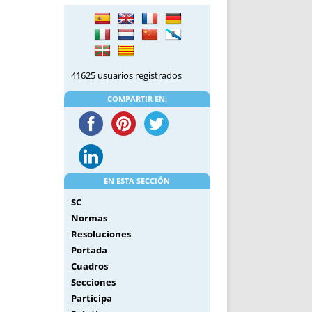
DE INICIO
PREMIO NYR
VORITOS
CONVENCIONES ANUALES
A IRPF
NUEVA ETAPA
AS
POLÍTICA DE PRIVACIDAD
41625 usuarios registrados
IJUELAS
AVISO LEGAL
POTECA
REPORTAR INCIDENCIA
COMPARTIR EN:
PERES
LOGOTIPO
CES
ENTREVISTAS
SONRISA
ENVÍA CORREO
EN ESTA SECCIÓN
CANALES DE VÍDEO
SC
Normas
Resoluciones
Portada
Cuadros
Secciones
Participa