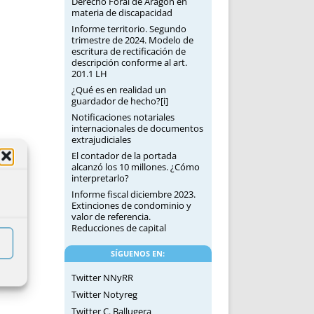
Derecho Foral de Aragón en
materia de discapacidad
Informe territorio. Segundo
trimestre de 2024. Modelo de
escritura de rectificación de
descripción conforme al art.
201.1 LH
¿Qué es en realidad un
guardador de hecho?[i]
Notificaciones notariales
internacionales de documentos
extrajudiciales
El contador de la portada
alcanzó los 10 millones. ¿Cómo
interpretarlo?
Informe fiscal diciembre 2023.
Extinciones de condominio y
valor de referencia.
Reducciones de capital
SÍGUENOS EN:
Twitter NNyRR
Twitter Notyreg
Twitter C. Ballugera