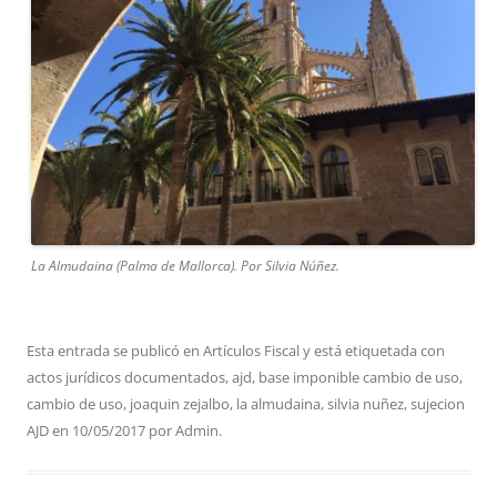
La Almudaina (Palma de Mallorca). Por Silvia Núñez.
Esta entrada se publicó en
Artículos Fiscal
y está etiquetada con
actos jurídicos documentados
,
ajd
,
base imponible cambio de uso
,
cambio de uso
,
joaquin zejalbo
,
la almudaina
,
silvia nuñez
,
sujecion
AJD
en
10/05/2017
por
Admin
.