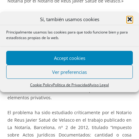
Notaría por el Notario de Reus Javier Satué de Velasco.»
En efecto, en el Informe correspondiente a marzo de 2013
Sí, también usamos cookies
escribimos lo siguiente: «“Consulta nº 332/12-de la
Dirección General de Tributos de la Generalitat de
Principalmente usamos las cookies para que todo funcione bien y para
estadísticas propias de la web.
Cataluña-de 19 de noviembre de 2012.
Tributación en AJD
de la escritura que documenta un cambio de uso, que
pasa de local a vivienda
. Para la Administración catalana
Accept cookies
no ofrece duda la tributación en AJD, citando en apoyo de
esta conclusión la Resolución del TEAC de 11 de enero de
Ver preferencias
1996, relativa a la modificación de una obra nueva y
división horizontal, y la Consulta V0148-06 referente a la
Cookie Policy
Política de Privacidad
Aviso Legal
desafectación de elementos comunes que se convierten en
elementos privativos.
El problema ha sido estudiado críticamente por el Notario
de Reus Javier Satué de Velasco en el trabajo publicado en
La Notaría, Barcelona, nº 2 de 2012, titulado “Impuesto
sobre Actos Jurídicos Documentados: cantidad o cosa