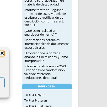
Derecho Foral de Aragón en
materia de discapacidad
Informe territorio. Segundo
trimestre de 2024. Modelo de
escritura de rectificación de
descripción conforme al art.
201.1 LH
¿Qué es en realidad un
guardador de hecho?[i]
Notificaciones notariales
internacionales de documentos
extrajudiciales
El contador de la portada
alcanzó los 10 millones. ¿Cómo
interpretarlo?
Informe fiscal diciembre 2023.
Extinciones de condominio y
valor de referencia.
Reducciones de capital
SÍGUENOS EN:
Twitter NNyRR
Twitter Notyreg
Twitter C. Ballugera