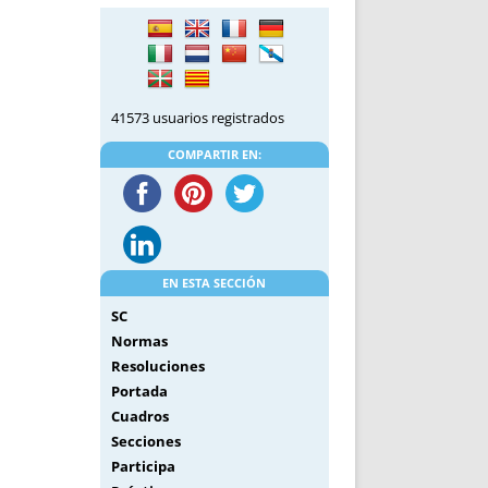
DE INICIO
PREMIO NYR
VORITOS
CONVENCIONES ANUALES
A IRPF
NUEVA ETAPA
AS
POLÍTICA DE PRIVACIDAD
41573 usuarios registrados
IJUELAS
AVISO LEGAL
POTECA
REPORTAR INCIDENCIA
COMPARTIR EN:
PERES
LOGOTIPO
CES
ENTREVISTAS
SONRISA
ENVÍA CORREO
EN ESTA SECCIÓN
CANALES DE VÍDEO
SC
Normas
Resoluciones
Portada
Cuadros
Secciones
Participa