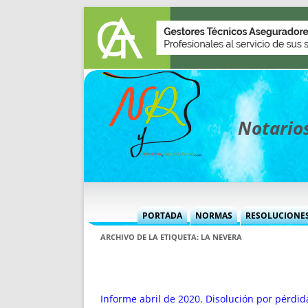
Notarios
PORTADA
NORMAS
RESOLUCIONE
MÁS USADAS (CUADRO)
INFORMES 
ARCHIVO DE LA ETIQUETA:
LA NEVERA
INFORMES MENSUALES
VOCES P
MÁS DESTACADAS
VOCES M
TITULARES DESDE 2002
TITULARES
Informe abril de 2020. Disolución por pérdid