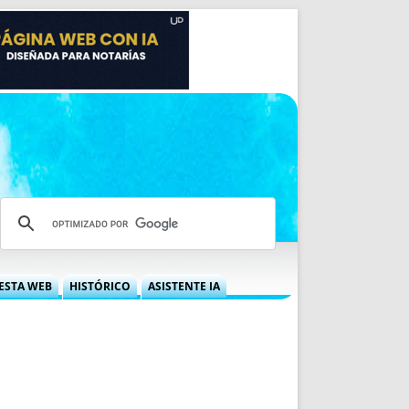
ESTA WEB
HISTÓRICO
ASISTENTE IA
A DGRN
QUÉ OFRECEMOS
 NIF
IDEARIO WEB
 LABORAL
QUIÉNES SOMOS
ÁBILES
HISTORIA