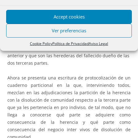
CASO 12.-
HERENCIA Y EXTINCIÓN DE
Accept cookies
COMUNIDAD
.
Ver preferencias
Una finca pertenece en dos terceras partes a una persona
que fallece y en la tercera parte restante a otras cuatro
Cookie Policy
Política de Privacidad
Aviso Legal
personas que la habían adquirido por una herencia
anterior y que son las herederas del fallecido dueño de las
dos terceras partes.
Ahora se presenta una escritura de protocolización de un
cuaderno particional en la que, interviniendo todos,
mezclan en las adjudicaciones la partición de la herencia
con la disolución de comunidad respecto a la tercera parte
que ya les pertenecía en pro indiviso, de tal modo, que no
llega a conocerse qué parte se adquiere como
consecuencia de la herencia y qué parte como
consecuencia del negocio inter vivos de disolución de
comunidad.