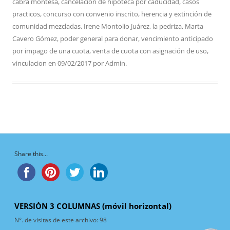
cabra montesa
,
cancelación de hipoteca por caducidad
,
casos
practicos
,
concurso con convenio inscrito
,
herencia y extinción de
comunidad mezcladas
,
Irene Montolio Juárez
,
la pedriza
,
Marta
Cavero Gómez
,
poder general para donar
,
vencimiento anticipado
por impago de una cuota
,
venta de cuota con asignación de uso
,
vinculacion
en
09/02/2017
por
Admin
.
Share this...
VERSIÓN 3 COLUMNAS (móvil horizontal)
N°. de visitas de este archivo:
98