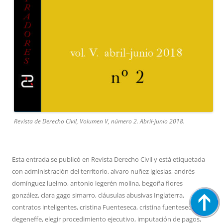
Revista de Derecho Civil, Volumen V, número 2. Abril-junio 2018.
Esta entrada se publicó en
Revista Derecho Civil
y está etiquetada
con
administración del territorio
,
alvaro nuñez iglesias
,
andrés
domínguez luelmo
,
antonio legerén molina
,
begoña flores
gonzález
,
clara gago simarro
,
cláusulas abusivas Inglaterra
,
contratos inteligentes
,
cristina Fuenteseca
,
cristina fuenteseca
degeneffe
,
elegir procedimiento ejecutivo
,
imputación de pagos
,