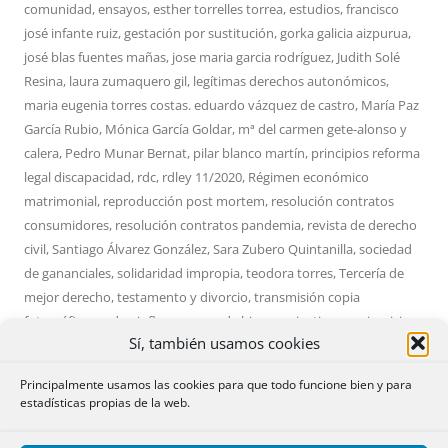
comunidad
,
ensayos
,
esther torrelles torrea
,
estudios
,
francisco
josé infante ruiz
,
gestación por sustitución
,
gorka galicia aizpurua
,
josé blas fuentes mañas
,
jose maria garcia rodríguez
,
Judith Solé
Resina
,
laura zumaquero gil
,
legítimas derechos autonómicos
,
maria eugenia torres costas. eduardo vázquez de castro
,
María Paz
García Rubio
,
Mónica García Goldar
,
mª del carmen gete-alonso y
calera
,
Pedro Munar Bernat
,
pilar blanco martín
,
principios reforma
legal discapacidad
,
rdc
,
rdley 11/2020
,
Régimen económico
matrimonial
,
reproducción post mortem
,
resolución contratos
consumidores
,
resolución contratos pandemia
,
revista de derecho
civil
,
Santiago Álvarez González
,
Sara Zubero Quintanilla
,
sociedad
de gananciales
,
solidaridad impropia
,
teodora torres
,
Tercería de
mejor derecho
,
testamento y divorcio
,
transmisión copia
fotográfica
,
undue influence
,
uso de bienes privativos
,
varia
,
vicio
Sí, también usamos cookies
del consentimiento
,
Víctor Bastante Granell
en
04/07/2021
por
Admin
.
Principalmente usamos las cookies para que todo funcione bien y para
estadísticas propias de la web.