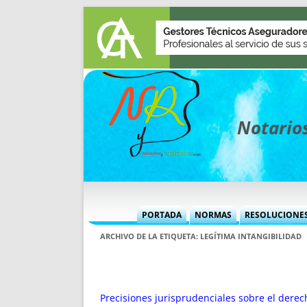
Notarios
PORTADA
NORMAS
RESOLUCIONE
MÁS USADAS (CUADRO)
INFORMES 
ARCHIVO DE LA ETIQUETA:
LEGÍTIMA INTANGIBILIDAD
INFORMES MENSUALES
VOCES P
MÁS DESTACADAS
VOCES M
TITULARES DESDE 2002
TITULARES
Precisiones jurisprudenciales sobre el derec