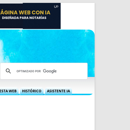
ESTA WEB
HISTÓRICO
ASISTENTE IA
A DGRN
QUÉ OFRECEMOS
 NIF
IDEARIO WEB
 LABORAL
QUIÉNES SOMOS
ÁBILES
HISTORIA