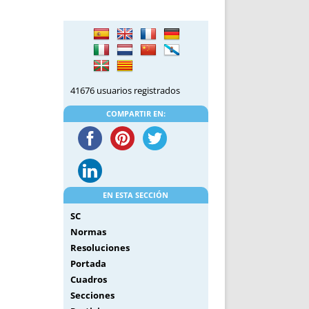
DE INICIO
PREMIO NYR
VORITOS
CONVENCIONES ANUALES
A IRPF
NUEVA ETAPA
AS
POLÍTICA DE PRIVACIDAD
IJUELAS
AVISO LEGAL
41676 usuarios registrados
POTECA
REPORTAR INCIDENCIA
PERES
LOGOTIPO
COMPARTIR EN:
CES
ENTREVISTAS
SONRISA
ENVÍA CORREO
CANALES DE VÍDEO
EN ESTA SECCIÓN
SC
Normas
Resoluciones
Portada
Cuadros
Secciones