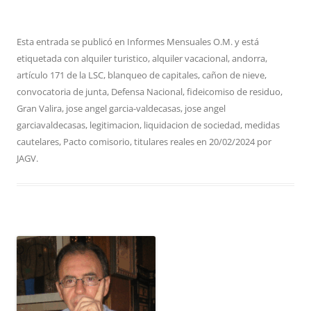
Esta entrada se publicó en
Informes Mensuales O.M.
y está
etiquetada con
alquiler turistico
,
alquiler vacacional
,
andorra
,
artículo 171 de la LSC
,
blanqueo de capitales
,
cañon de nieve
,
convocatoria de junta
,
Defensa Nacional
,
fideicomiso de residuo
,
Gran Valira
,
jose angel garcia-valdecasas
,
jose angel
garciavaldecasas
,
legitimacion
,
liquidacion de sociedad
,
medidas
cautelares
,
Pacto comisorio
,
titulares reales
en
20/02/2024
por
JAGV
.