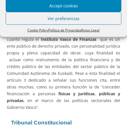
— En
Cataluña
la
Ley 11/2023, de 27 de diciembre,
de
Accept cookies
fomento del
asociacionismo
, que también puede afectar
Ver preferencias
en determinadas circunstancias a las
fundaciones
.
Cookie Policy
Política de Privacidad
Aviso Legal
— En el
País Vasco
la
Ley 19/2023, de 21 de diciembre
, en
cuanto regula el
Instituto Vasco de Finanzas
que es un
ente público de derecho privado, con personalidad jurídica
propia y plena capacidad de obrar, cuya finalidad es
actuar como instrumento de la política financiera y de
crédito público de las entidades del sector público de la
Comunidad Autónoma de Euskadi. Pese a esta finalidad el
artículo 3 dedicado a señalar sus funciones cita, entre
otras muchas, como su primera función la de “conceder
financiación a personas
físicas y jurídicas
,
públicas y
privadas
, en el marco de las políticas sectoriales del
Gobierno Vasco”.
Tribunal Constitucional