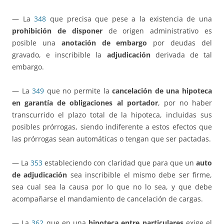
— La
348
que precisa que pese a la existencia de una
prohibición de disponer
de origen administrativo es
posible una
anotación de embargo
por deudas del
gravado, e inscribible la
adjudicación
derivada de tal
embargo.
— La
349
que no permite la
cancelación de una hipoteca
en garantía de obligaciones al portador
, por no haber
transcurrido el plazo total de la hipoteca, incluidas sus
posibles prórrogas, siendo indiferente a estos efectos que
las prórrogas sean automáticas o tengan que ser pactadas.
— La
353
estableciendo con claridad que para que un
auto
de adjudicación
sea inscribible el mismo debe ser firme,
sea cual sea la causa por lo que no lo sea, y que debe
acompañarse el mandamiento de cancelación de cargas.
— La
362
que en una
hipoteca entre particulares
exige el