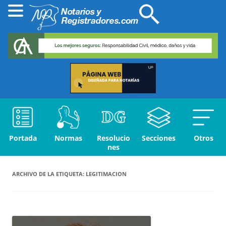
Portada
Normas
Resolucio
Secciones
Otros
nes
ARCHIVO DE LA ETIQUETA:
LEGITIMACION