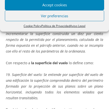
incumpla con ello el resto de parámetros de la ordenanza. De
Accept cookies
igual forma, para las edificaciones residenciales que garanticen
Ver preferencias
mediante certificación de organismo independiente
especializado la obtención de un estándar de mínima demanda
Cookie Policy
Política de Privacidad
Aviso Legal
energética superior a la normativa nacional, podrá
incrementarse la superficie construida un diez por ciento
respecto de la permitida por el planeamiento, calculada de la
forma expuesta en el párrafo anterior, cuando no se incumpla
con ello el resto de los parámetros de la ordenanza.
Con respecto a
la superficie del vuelo
lo define como:
19. Superficie del vuelo:
Se entiende por superficie del vuelo de
una edificación la superficie comprendida dentro del perímetro
formado por la proyección de sus planos sobre un plano
horizontal, incluyendo todos los elementos volados que
resulten transitables.