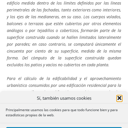
edificio medida dentro de los límites definidos por las líneas
perimetrales de las fachadas, tanto exteriores como interiores,
y los ejes de las medianeras, en su caso. Los cuerpos volados,
balcones o terrazas que estén cubiertos por otros elementos
análogos o por tejadillos o cobertizos, formarán parte de la
superficie construida cuando se hallen limitados lateralmente
por paredes; en caso contrario, se computará únicamente el
cincuenta por ciento de su superficie, medida de la misma
forma. Del cómputo de la superficie construida quedan
excluidos los patios y vacíos no cubiertos en cada planta.
Para el cálculo de la edificabilidad y el aprovechamiento
urbanístico consumidos por una edificación residencial para la
que se certifique la calificación energética A, según las
Sí, también usamos cookies
condiciones establecidas en el Código Técnico de la Edificación,
que regula las condiciones de Edificios de Consumo Casi Nulo,
Principalmente usamos las cookies para que todo funcione bien y para
podrá incrementarse la superficie construida un cinco por
estadísticas propias de la web.
ciento respecto de la permitida por el planeamiento, calculada
de la forma expuesta en el párrafo anterior, cuando no se