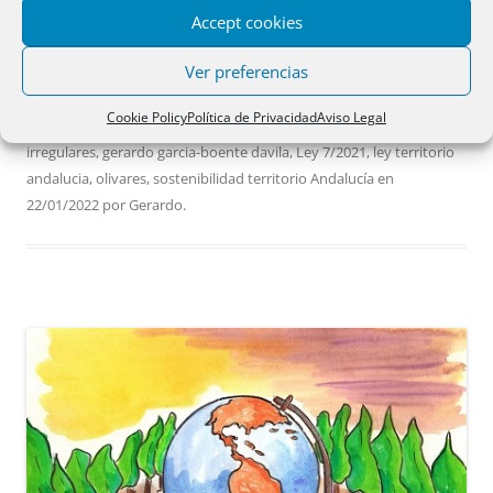
Olivares en Córdoba. Por Jose Javier Martin Espartosa
Accept cookies
Ver preferencias
Esta entrada se publicó en
Artículos Territorio
,
Concretas
y está
Cookie Policy
Política de Privacidad
Aviso Legal
etiquetada con
andalucia
,
cordoba
,
de 1 de diciembre
,
edificaciones
irregulares
,
gerardo garcia-boente davila
,
Ley 7/2021
,
ley territorio
andalucia
,
olivares
,
sostenibilidad territorio Andalucía
en
22/01/2022
por
Gerardo
.