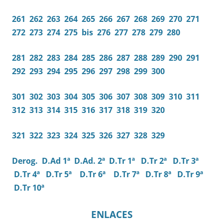
261
262
263
264
265
266
267
268
269
270
271
272
273
274
275
bis
276
277
278
279
280
281
282
283
284
285
286
287
288
289
290
291
292
293
294
295
296
297
298
299
300
301
302
303
304
305
306
307
308
309
310
311
312
313
314
315
316
317
318
319
320
321
322
323
324
325
326
327
328
329
Derog.
D.Ad 1ª
D.Ad. 2ª
D.Tr 1ª
D.Tr 2ª
D.Tr 3ª
D.Tr 4ª
D.Tr 5ª
D.Tr 6ª
D.Tr 7ª
D.Tr 8ª
D.Tr 9ª
D.Tr 10ª
ENLACES