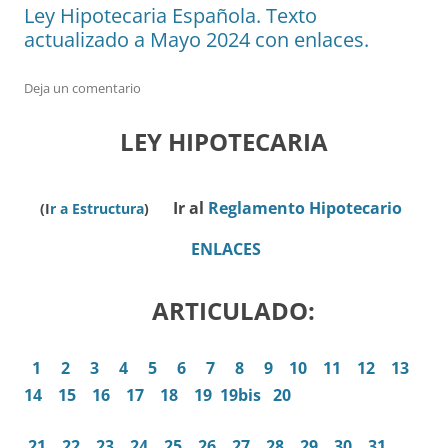
Ley Hipotecaria Española. Texto
actualizado a Mayo 2024 con enlaces.
Deja un comentario
LEY HIPOTECARIA
Ir al
Reglamento Hipotecario
(I
r a Estructura
)
ENLACES
ARTICULADO
:
1
2
3
4
5
6
7
8
9
10
11
12
13
14
15
16
17
18
19
19bis
20
21
22
23
24
25
26
27
28
29
30
31