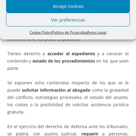
Accept cookies
Los titulares del derecho de defensa tienen derecho a ser
informados
de manera clara
, simple, comprensible y
Ver preferencias
accesible universalmente de los
procedimientos
legalmente previstos para defender sus derechos e
Cookie Policy
Política de Privacidad
Aviso Legal
intereses ante los poderes públicos.
Tienen derecho a
acceder al expediente
y a conocer el
contenido y
estado de los procedimientos
en los que sean
parte.
Se exponen ocho contenidos respecto de los que se le
puede
solicitar información al abogado
como la gravedad
del conflicto, estrategias procesales, el estado del asunto,
los costes o la posibilidad de solicitar asistencia jurídica
gratuita.
En el ejercicio del derecho de defensa ante los tribunales,
se podrá, con auxilio judicial,
requerir
a personas,