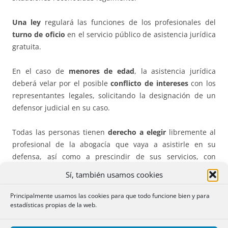
Una ley
regulará las funciones de los profesionales del
turno de oficio
en el servicio público de asistencia jurídica
gratuita.
En el caso de
menores de edad
, la asistencia jurídica
deberá velar por el posible
conflicto de intereses
con los
representantes legales, solicitando la designación de un
defensor judicial en su caso.
Todas las personas tienen
derecho a elegir
libremente al
profesional de la abogacía que vaya a asistirle en su
defensa, así como a prescindir de sus servicios, con
excepciones justificadas. En caso de cambio de letrado, ha
Sí, también usamos cookies
de garantizarse que el nuevo reciba la información
necesaria.
Arts. 4 y 5
.
Principalmente usamos las cookies para que todo funcione bien y para
estadísticas propias de la web.
Derecho de información.