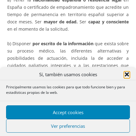
España o certificado de empadronamiento que acredite un
tiempo de permanencia en territorio español superior a
doce meses. Ser
mayor de edad.
Ser
capaz y consciente
en el momento de la solicitud.
b) Disponer
por escrito de la información
que exista sobre
su proceso médico, las diferentes alternativas y
posibilidades de actuación, incluida la de acceder a
cuidados paliativos integrales y a las prestaciones que
tuviera derecho en atención a la dependencia.
Sí, también usamos cookies
c) Haber formulado
dos solicitudes
de manera voluntaria y
Principalmente usamos las cookies para que todo funcione bien y para
estadísticas propias de la web.
por escrito, o por otro medio que permita dejar constancia,
y que no sea el resultado de ninguna presión externa,
dejando una separación de al menos
quince días naturales
Accept cookies
entre ambas (salvo informe médico).
Ver preferencias
d) Sufrir una
enfermedad grave e incurable
o un